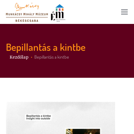
Bepillantás a kintbe
Itt vagy:
Bepillantás a kintbe
Kezdőlap