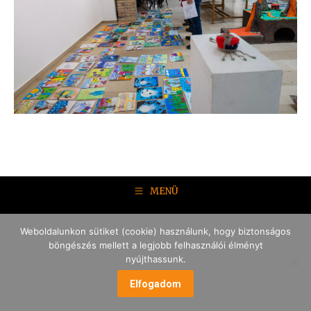
MENÜ
Weboldalunkon sütiket (cookie) használunk, hogy biztonságos
böngészés mellett a legjobb felhasználói élményt
nyújthassunk.
Elfogadom