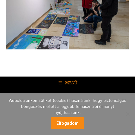
MENÜ
Weboldalunkon sütiket (cookie) használunk, hogy biztonságos
böngészés mellett a legjobb felhasználói élményt
nyújthassunk.
Elfogadom