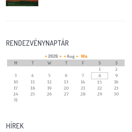
RENDEZVÉNYNAPTÁR
2026
Aug
«
»
«
»
Ma
M
T
W
T
F
S
S
A
1
2
calendar
3
4
5
6
7
9
8
of
10
11
12
13
14
16
15
events
17
18
19
20
21
22
23
24
25
26
27
28
29
30
31
HÍREK