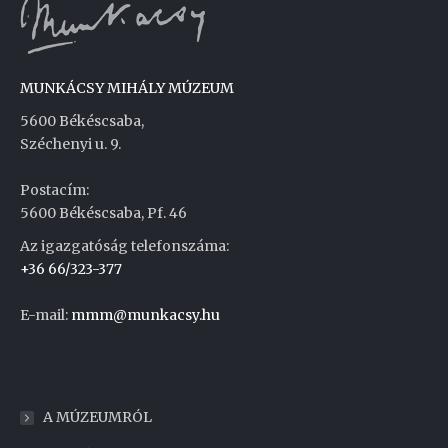
MUNKÁCSY MIHÁLY MÚZEUM
5600 Békéscsaba,
Széchenyi u. 9.
Postacím:
5600 Békéscsaba, Pf. 46
Az igazgatóság telefonszáma:
+36 66/323-377
E-mail:
mmm@munkacsy.hu
Weboldal készítés
A MÚZEUMRÓL