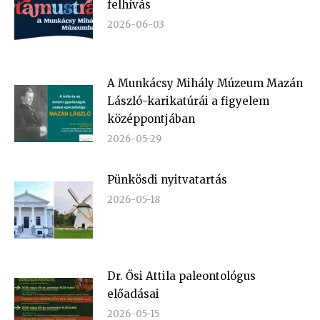
felhívás
2026-06-03
A Munkácsy Mihály Múzeum Mazán
László-karikatúrái a figyelem
középpontjában
2026-05-29
Pünkösdi nyitvatartás
2026-05-18
Dr. Ősi Attila paleontológus
előadásai
2026-05-15