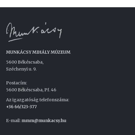
MUNKÁCSY MIHÁLY MÚZEUM
5600 Békéscsaba,
Széchenyi u. 9.
Postacím:
5600 Békéscsaba, Pf. 46
Az igazgatóság telefonszáma:
+36 66/323-377
E-mail:
mmm@munkacsy.hu
Weboldal készítés