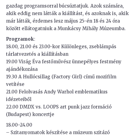
gazdag programsorral búcsúztatjuk. Azok számára,
akik eddig nem látták a kiállítást, és azoknak is, akik
már látták, érdemes lesz május 25-én 18 és 24 óra
között ellátogatniuk a Munkácsy Mihály Múzeumba.
Programok
:
18.00, 21.00 és 23.00-kor Különleges, zseblámpás
tárlatvezetés a kiállításban
19.00 Virág Éva festőművész ünnepélyes festmény
ajándékozása
19.30 A Hullócsillag (Factory Girl) című mozifilm
vetítése
21.00 Felolvasás Andy Warhol emblematikus
idézeteiből
22.00 DMDX vs. LOOPS art punk jazz formáció
(Budapest) koncertje
18.00–24.00
– Szitanyomatok készítése a múzeum szitázó