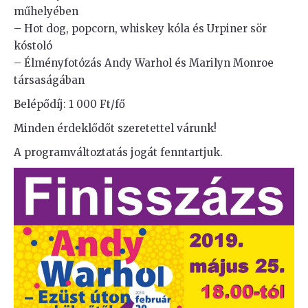
műhelyében
– Hot dog, popcorn, whiskey kóla és Urpiner sör
kóstoló
– Élményfotózás Andy Warhol és Marilyn Monroe
társaságában
Belépődíj: 1 000 Ft/fő
Minden érdeklődőt szeretettel várunk!
A programváltoztatás jogát fenntartjuk.