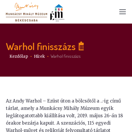
Warhol finisszázs
Itt vagy:
Warhol finisszázs
Kezdőlap
Hírek
Az Andy Warhol – Ezüst úton a bölcsőtől a ..-ig című
tárlat, amely a Munkácsy Mihály Múzeum egyik
leglátogatottabb kiállítása volt, 2019. május 26-án 18
órakor bezárja kapuit. A szenzációs, 115 egyedi
Warhol-művet és relikviát felvonultató tárlatot