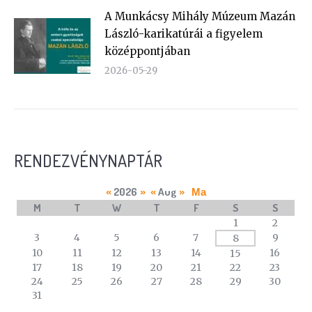
A Munkácsy Mihály Múzeum Mazán
László-karikatúrái a figyelem
középpontjában
2026-05-29
RENDEZVÉNYNAPTÁR
2026
Aug
«
»
«
»
Ma
M
T
W
T
F
S
S
A
1
2
calendar
3
4
5
6
7
9
8
of
10
11
12
13
14
16
15
events
17
18
19
20
21
22
23
24
25
26
27
28
29
30
31