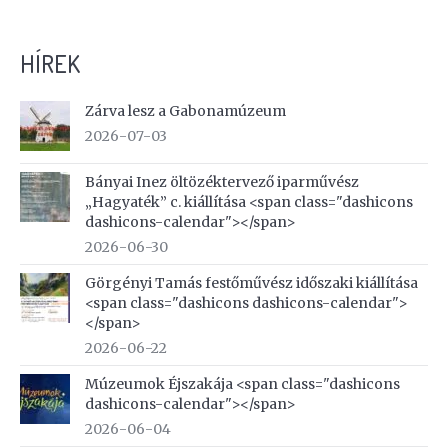
HÍREK
Zárva lesz a Gabonamúzeum
2026-07-03
Bányai Inez öltözéktervező iparművész
„Hagyaték” c. kiállítása <span class="dashicons
dashicons-calendar"></span>
2026-06-30
Görgényi Tamás festőművész időszaki kiállítása
<span class="dashicons dashicons-calendar">
</span>
2026-06-22
Múzeumok Éjszakája <span class="dashicons
dashicons-calendar"></span>
2026-06-04