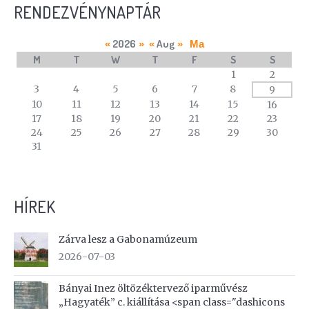
RENDEZVÉNYNAPTÁR
2026
Aug
«
»
«
»
Ma
M
T
W
T
F
S
S
A
1
2
calendar
3
4
5
6
7
8
9
of
10
11
12
13
14
15
16
events
17
18
19
20
21
22
23
24
25
26
27
28
29
30
31
HÍREK
Zárva lesz a Gabonamúzeum
2026-07-03
Bányai Inez öltözéktervező iparművész
„Hagyaték” c. kiállítása <span class="dashicons