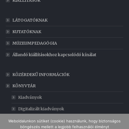
KIÁLLÍTÁSOK
LÁTOGATÓKNAK
KUTATÓKNAK
MÚZEUMPEDAGÓGIA
Állandó kiállításokhoz kapcsolódó kínálat
KÖZÉRDEKŰ INFORMÁCIÓK
KÖNYVTÁR
Kiadványok
Digitalizált kiadványok
GABONAMÚZEUM
Weboldalunkon sütiket (cookie) használunk, hogy biztonságos
böngészés mellett a legjobb felhasználói élményt