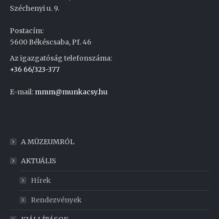
Széchenyi u. 9.
Postacím:
5600 Békéscsaba, Pf. 46
Az igazgatóság telefonszáma:
+36 66/323-377
E-mail:
mmm@munkacsy.hu
Weboldal készítés
A MÚZEUMRÓL
AKTUÁLIS
Hírek
Rendezvények