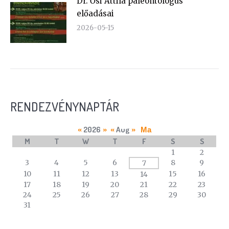
Dr. Ősi Attila paleontológus
előadásai
2026-05-15
RENDEZVÉNYNAPTÁR
2026
Aug
«
»
«
»
Ma
M
T
W
T
F
S
S
A
1
2
calendar
3
4
5
6
8
9
7
of
10
11
12
13
15
16
14
events
17
18
19
20
21
22
23
24
25
26
27
28
29
30
31