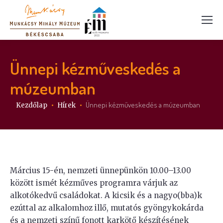
Ünnepi kézműveskedés a
múzeumban
Itt vagy:
Ünnepi kézműveskedés a múzeumban
Kezdőlap
Hírek
Március 15-én, nemzeti ünnepünkön 10.00–13.00
között ismét kézműves programra várjuk az
alkotókedvű családokat. A kicsik és a nagyo(bba)k
ezúttal az alkalomhoz illő, mutatós gyöngykokárda
és a nemzeti színű fonott karkötő készítésének