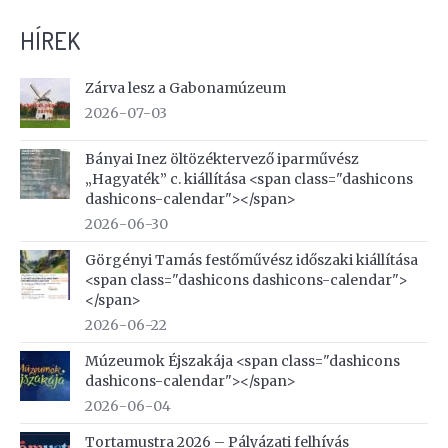
HÍREK
Zárva lesz a Gabonamúzeum
2026-07-03
Bányai Inez öltözéktervező iparművész
„Hagyaték” c. kiállítása <span class="dashicons
dashicons-calendar"></span>
2026-06-30
Görgényi Tamás festőművész időszaki kiállítása
<span class="dashicons dashicons-calendar">
</span>
2026-06-22
Múzeumok Éjszakája <span class="dashicons
dashicons-calendar"></span>
2026-06-04
Tortamustra 2026 – Pályázati felhívás