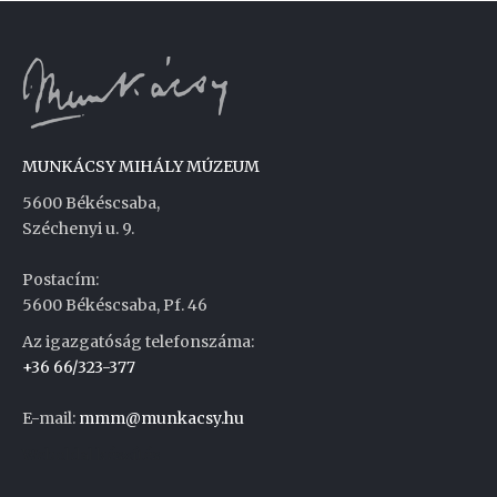
MUNKÁCSY MIHÁLY MÚZEUM
5600 Békéscsaba,
Széchenyi u. 9.
Postacím:
5600 Békéscsaba, Pf. 46
Az igazgatóság telefonszáma:
+36 66/323-377
E-mail:
mmm@munkacsy.hu
Weboldal készítés