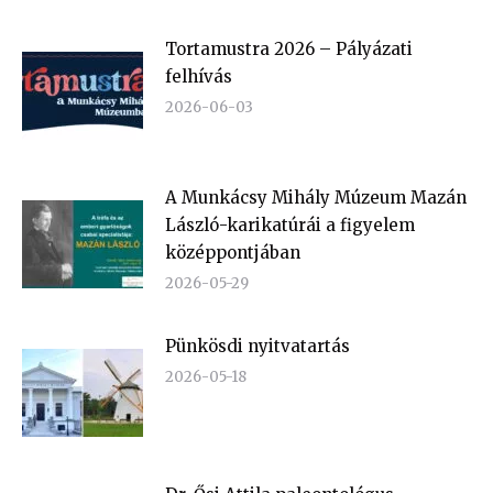
Tortamustra 2026 – Pályázati
felhívás
2026-06-03
A Munkácsy Mihály Múzeum Mazán
László-karikatúrái a figyelem
középpontjában
2026-05-29
Pünkösdi nyitvatartás
2026-05-18