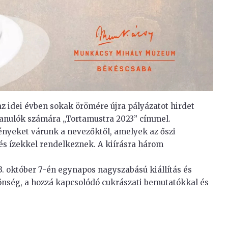
idei évben sokak örömére újra pályázatot hirdet
ztanulók számára „Tortamustra 2023” címmel.
ményeket várunk a nevezőktől, amelyek az őszi
és ízekkel rendelkeznek. A kiírásra három
3. október 7-én egynapos nagyszabású kiállítás és
zönség, a hozzá kapcsolódó cukrászati bemutatókkal és