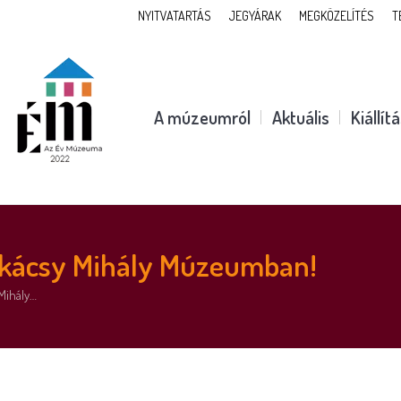
NYITVATARTÁS
JEGYÁRAK
MEGKÖZELÍTÉS
T
A múzeumról
Aktuális
Kiállít
nkácsy Mihály Múzeumban!
Mihály…