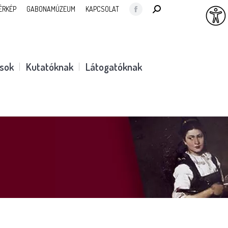
SEARCH:
ÉRKÉP
GABONAMÚZEUM
KAPCSOLAT
Facebook
page
opens
in
ások
Kutatóknak
Látogatóknak
new
window