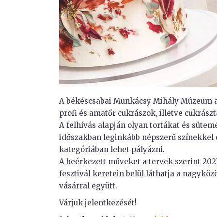
A békéscsabai Munkácsy Mihály Múzeum az 
profi és amatőr cukrászok, illetve cukrás
A felhívás alapján olyan tortákat és süte
időszakban leginkább népszerű színekkel 
kategóriában lehet pályázni.
A beérkezett műveket a tervek szerint 202
fesztivál keretein belül láthatja a nagykö
vásárral együtt.
Várjuk jelentkezését!