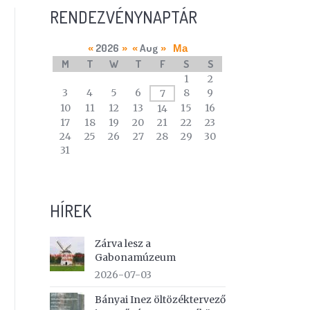
RENDEZVÉNYNAPTÁR
2026
Aug
«
»
«
»
Ma
M
T
W
T
F
S
S
A
1
2
calendar
3
4
5
6
8
9
7
of
10
11
12
13
15
16
14
events
17
18
19
20
21
22
23
24
25
26
27
28
29
30
31
HÍREK
Zárva lesz a
Gabonamúzeum
2026-07-03
Bányai Inez öltözéktervező