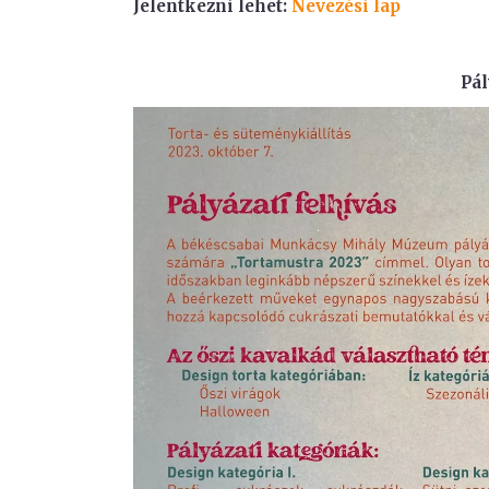
Jelentkezni lehet:
Nevezési lap
Pál