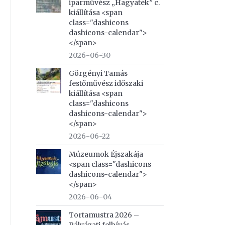
iparművész „Hagyaték” c.
kiállítása <span
class="dashicons
dashicons-calendar">
</span>
2026-06-30
Görgényi Tamás
festőművész időszaki
kiállítása <span
class="dashicons
dashicons-calendar">
</span>
2026-06-22
Múzeumok Éjszakája
<span class="dashicons
dashicons-calendar">
</span>
2026-06-04
Tortamustra 2026 –