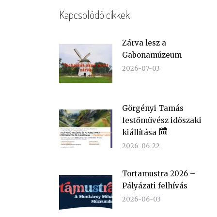
Kapcsolódó cikkek
Zárva lesz a
Gabonamúzeum
2026-07-03
Görgényi Tamás
festőművész időszaki
kiállítása
2026-06-22
Tortamustra 2026 –
Pályázati felhívás
2026-06-03