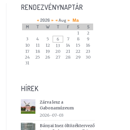
RENDEZVÉNYNAPTÁR
2026
Aug
«
»
«
»
Ma
M
T
W
T
F
S
S
A
1
2
calendar
3
4
5
7
8
9
6
of
10
11
12
14
15
16
13
events
17
18
19
20
21
22
23
24
25
26
27
28
29
30
31
HÍREK
Zárva lesz a
Gabonamúzeum
2026-07-03
Bányai Inez öltözéktervező