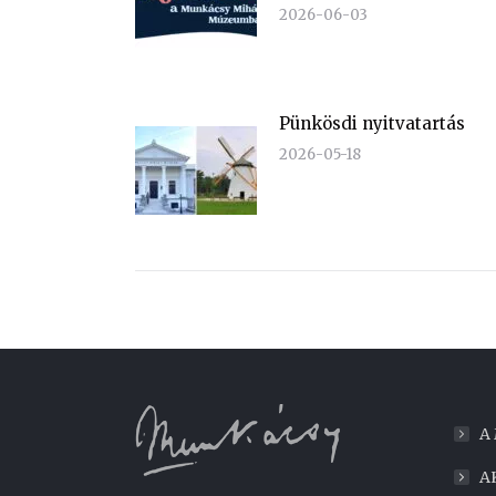
2026-06-03
Pünkösdi nyitvatartás
2026-05-18
A
A