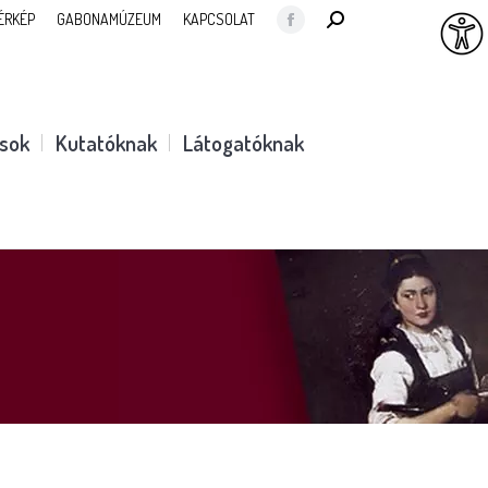
SEARCH:
ÉRKÉP
GABONAMÚZEUM
KAPCSOLAT
Facebook
page
opens
in
ások
Kutatóknak
Látogatóknak
new
window