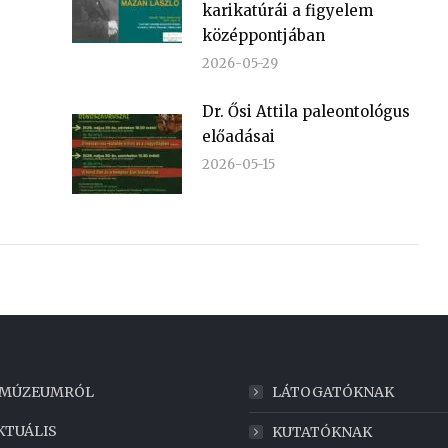
karikatúrái a figyelem
középpontjában
2026-05-29
Dr. Ősi Attila paleontológus
előadásai
2026-05-15
 MÚZEUMRÓL
LÁTOGATÓKNAK
KTUÁLIS
KUTATÓKNAK