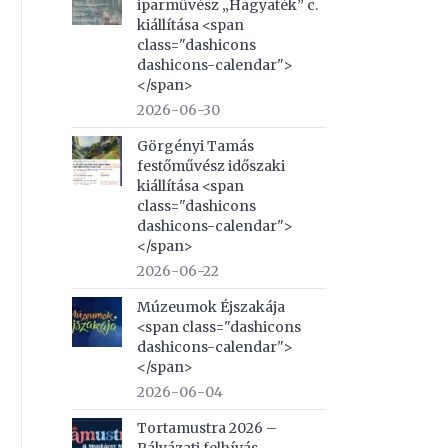
iparművész „Hagyaték” c.
kiállítása <span
class="dashicons
dashicons-calendar">
</span>
2026-06-30
Görgényi Tamás
festőművész időszaki
kiállítása <span
class="dashicons
dashicons-calendar">
</span>
2026-06-22
Múzeumok Éjszakája
<span class="dashicons
dashicons-calendar">
</span>
2026-06-04
Tortamustra 2026 –