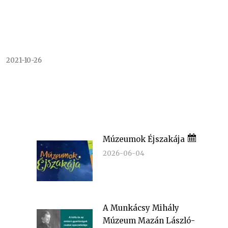
2021-10-26
Múzeumok Éjszakája
2026-06-04
A Munkácsy Mihály
Múzeum Mazán László-