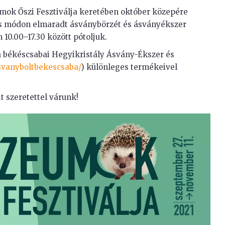
umok Őszi Fesztiválja keretében október közepére
os módon elmaradt ásványbörzét és ásványékszer
10.00–17.30 között pótoljuk.
a békéscsabai Hegyikristály Ásvány-Ékszer és
svanyboltbekescsaba/
) különleges termékeivel
 szeretettel várunk!