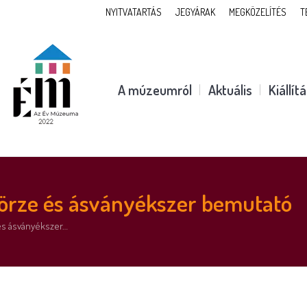
NYITVATARTÁS
JEGYÁRAK
MEGKÖZELÍTÉS
T
A múzeumról
Aktuális
Kiállít
örze és ásványékszer bemutató
és ásványékszer…