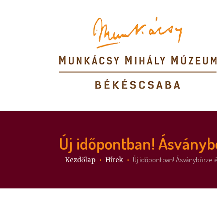
Új időpontban! Ásványb
Itt vagy:
Új időpontban! Ásványbörze 
Kezdőlap
Hírek