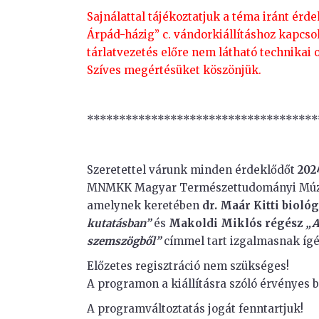
Sajnálattal tájékoztatjuk a téma iránt érde
Árpád-házig” c. vándorkiállításhoz kapcs
tárlatvezetés előre nem látható technikai
Szíves megértésüket köszönjük.
************************************
Szeretettel várunk minden érdeklődőt
202
MNMKK Magyar Természettudományi Múzeu
amelynek keretében
dr. Maár Kitti biol
kutatásban”
és
Makoldi Miklós régész
„A
szemszögből”
címmel tart izgalmasnak ígé
Előzetes regisztráció nem szükséges!
A programon a kiállításra szóló érvényes 
A programváltoztatás jogát fenntartjuk!