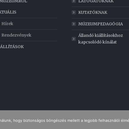
 MÚZEUMRÓL
LÁTOGATÓKNAK
KTUÁLIS
KUTATÓKNAK
Hírek
MÚZEUMPEDAGÓGIA
Rendezvények
Állandó kiállításokhoz
kapcsolódó kínálat
IÁLLÍTÁSOK
nálunk, hogy biztonságos böngészés mellett a legjobb felhasználói élm
IMPRESSZUM
ADATKEZELÉS
NYITVATARTÁS
JEGYÁRAK