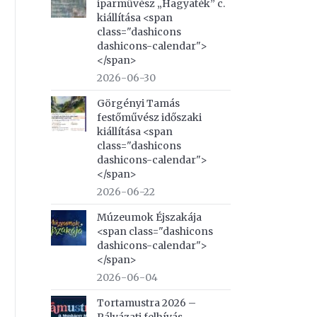
iparművész „Hagyaték” c.
kiállítása <span
class="dashicons
dashicons-calendar">
</span>
2026-06-30
Görgényi Tamás
festőművész időszaki
kiállítása <span
class="dashicons
dashicons-calendar">
</span>
2026-06-22
Múzeumok Éjszakája
<span class="dashicons
dashicons-calendar">
</span>
2026-06-04
Tortamustra 2026 –