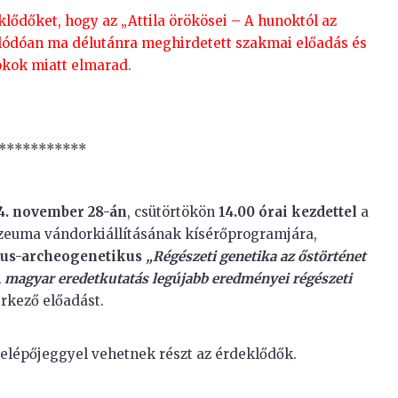
klődőket, hogy az „Attila örökösei – A hunoktól az
olódóan ma délutánra meghirdetett szakmai előadás és
 okok miatt elmarad.
***********
4. november 28-án
, csütörtökön
14.00 órai kezdettel
a
ma vándorkiállításának kísérőprogramjára,
ógus-archeogenetikus
„Régészeti genetika az őstörténet
 magyar eredetkutatás legújabb eredményei régészeti
rkező előadást.
belépőjeggyel vehetnek részt az érdeklődők.