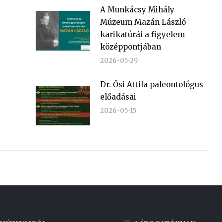
A Munkácsy Mihály
Múzeum Mazán László-
karikatúrái a figyelem
középpontjában
2026-05-29
Dr. Ősi Attila paleontológus
előadásai
2026-05-15