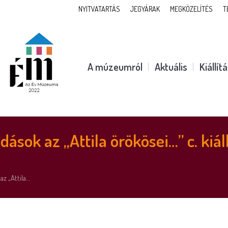
NYITVATARTÁS
JEGYÁRAK
MEGKÖZELÍTÉS
T
A múzeumról
Aktuális
Kiállít
sok az „Attila örökösei…” c. kiál
z „Attila…