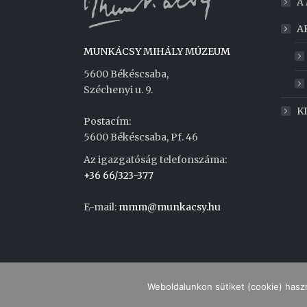
A
A
MUNKÁCSY MIHÁLY MÚZEUM
5600 Békéscsaba,
Széchenyi u. 9.
K
Postacím:
5600 Békéscsaba, Pf. 46
Az igazgatóság telefonszáma:
+36 66/323-377
E-mail:
mmm@munkacsy.hu
Weboldal készítés
Weboldalunkon sütiket (cookie) hasz