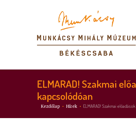
ELMARAD! Szakmai előadá
kapcsolódóan
Itt vagy:
ELMARAD! Szakmai előadások a
Kezdőlap
Hírek