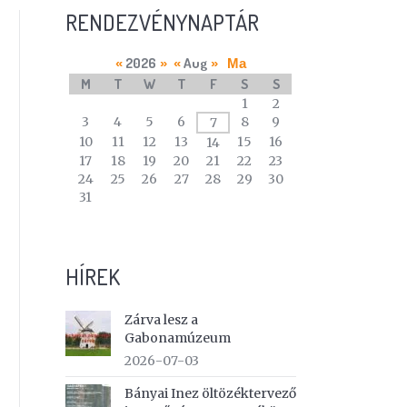
RENDEZVÉNYNAPTÁR
2026
Aug
«
»
«
»
Ma
M
T
W
T
F
S
S
A
1
2
calendar
3
4
5
6
8
9
7
of
10
11
12
13
15
16
14
events
17
18
19
20
21
22
23
24
25
26
27
28
29
30
31
HÍREK
Zárva lesz a
Gabonamúzeum
2026-07-03
Bányai Inez öltözéktervező