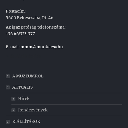
Postacím:
5600 Békéscsaba, Pf. 46
Az igazgatóság telefonszáma:
+36 66/323-377
E-mail:
mmm@munkacsy.hu
Weboldal készítés
A MÚZEUMRÓL
AKTUÁLIS
Hírek
Rendezvények
KIÁLLÍTÁSOK