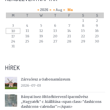
2026
Aug
«
»
«
»
Ma
M
T
W
T
F
S
S
A
1
2
calendar
3
4
5
6
7
8
9
of
11
12
13
14
15
16
10
events
18
19
20
21
22
23
17
24
25
26
27
28
29
30
31
HÍREK
Zárva lesz a Gabonamúzeum
2026-07-03
Bányai Inez öltözéktervező iparművész
„Hagyaték” c. kiállítása <span class="dashicons
dashicons-calendar"></span>