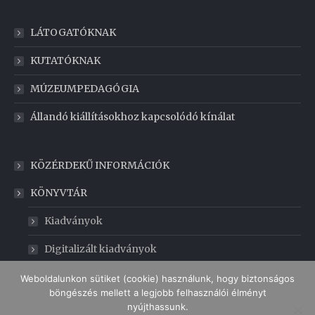
LÁTOGATÓKNAK
KUTATÓKNAK
MÚZEUMPEDAGÓGIA
Állandó kiállításokhoz kapcsolódó kínálat
KÖZÉRDEKŰ INFORMÁCIÓK
KÖNYVTÁR
Kiadványok
Digitalizált kiadványok
GABONAMÚZEUM
Weboldalunkon sütiket (cookie) használunk, hogy biztonságos
böngészés mellett a legjobb felhasználói élményt
nyújthassunk.