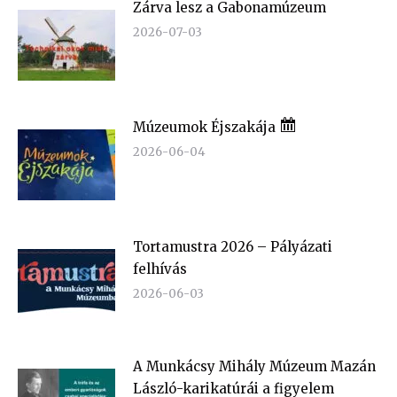
Zárva lesz a Gabonamúzeum
2026-07-03
Múzeumok Éjszakája
2026-06-04
Tortamustra 2026 – Pályázati
felhívás
2026-06-03
A Munkácsy Mihály Múzeum Mazán
László-karikatúrái a figyelem