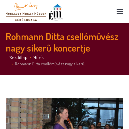
Rohmann Ditta csellóművész
nagy sikerű koncertje
Itt vagy:
Kezdőlap
Hírek
Rohmann Ditta csellóművész nagy sikerű…