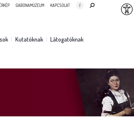
SEARCH:
ÉRKÉP
GABONAMÚZEUM
KAPCSOLAT
Facebook
page
opens
in
ások
Kutatóknak
Látogatóknak
new
window