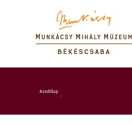
Itt vagy:
Kezdőlap