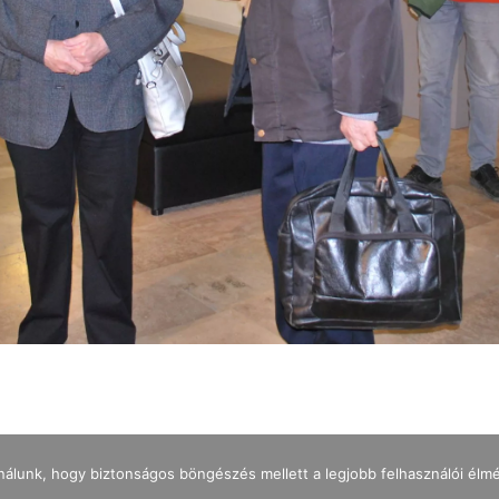
nálunk, hogy biztonságos böngészés mellett a legjobb felhasználói élm
IMPRESSZUM
ADATKEZELÉS
NYITVATARTÁS
JEGYÁRAK