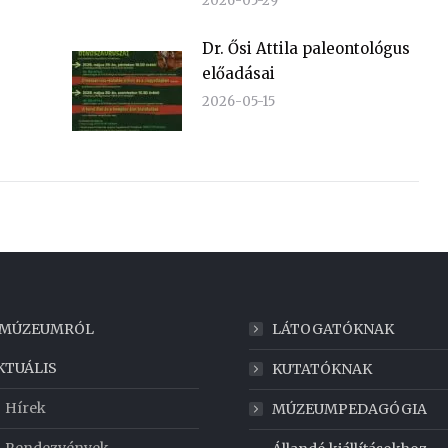
2026-05-29
Dr. Ősi Attila paleontológus
előadásai
2026-05-15
 MÚZEUMRÓL
LÁTOGATÓKNAK
KTUÁLIS
KUTATÓKNAK
Hírek
MÚZEUMPEDAGÓGIA
Rendezvények