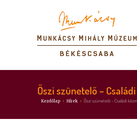
Őszi szünetelő – Család
Itt vagy:
Őszi szünetelő – Családi ké
Kezdőlap
Hírek