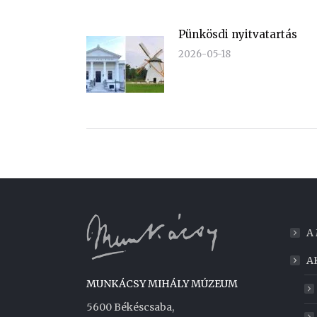
Pünkösdi nyitvatartás
2026-05-18
A
A
MUNKÁCSY MIHÁLY MÚZEUM
5600 Békéscsaba,