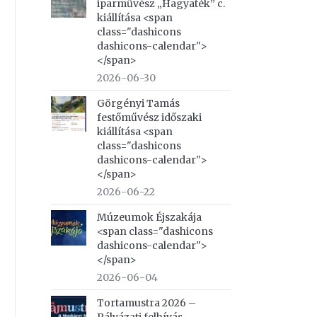
iparművész „Hagyaték” c.
kiállítása <span
class="dashicons
dashicons-calendar">
</span>
2026-06-30
Görgényi Tamás
festőművész időszaki
kiállítása <span
class="dashicons
dashicons-calendar">
</span>
2026-06-22
Múzeumok Éjszakája
<span class="dashicons
dashicons-calendar">
</span>
2026-06-04
Tortamustra 2026 –