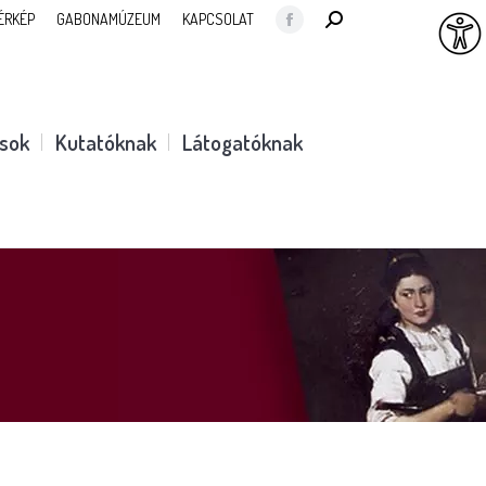
SEARCH:
ÉRKÉP
GABONAMÚZEUM
KAPCSOLAT
Facebook
page
opens
in
ások
Kutatóknak
Látogatóknak
new
window