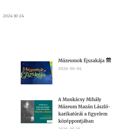
2024-10-24
Múzeumok Éjszakája
2026-06-04
A Munkácsy Mihály
Múzeum Mazán László-
karikatúrái a figyelem
középpontjában