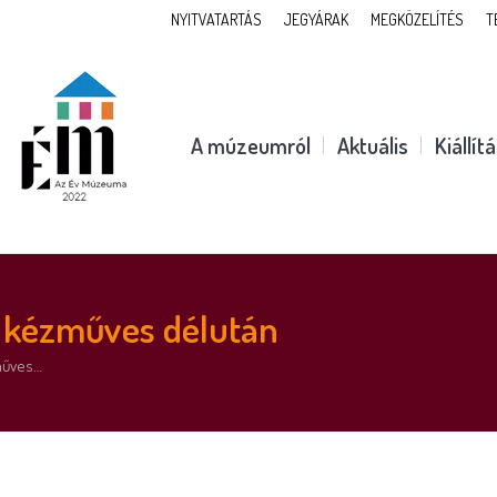
NYITVATARTÁS
JEGYÁRAK
MEGKÖZELÍTÉS
T
A múzeumról
Aktuális
Kiállít
i kézműves délután
zműves…