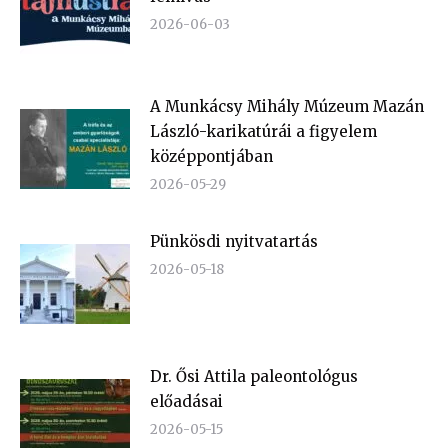
2026-06-03
A Munkácsy Mihály Múzeum Mazán
László-karikatúrái a figyelem
középpontjában
2026-05-29
Pünkösdi nyitvatartás
2026-05-18
Dr. Ősi Attila paleontológus
előadásai
2026-05-15