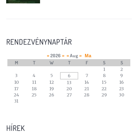
RENDEZVÉNYNAPTÁR
2026
Aug
«
»
«
»
Ma
M
T
W
T
F
S
S
A
1
2
calendar
3
4
5
7
8
9
6
of
10
11
12
14
15
16
13
events
17
18
19
20
21
22
23
24
25
26
27
28
29
30
31
HÍREK