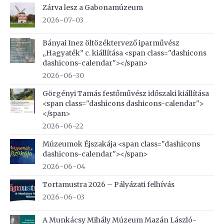
Zárva lesz a Gabonamúzeum
2026-07-03
Bányai Inez öltözéktervező iparművész
„Hagyaték” c. kiállítása <span class="dashicons
dashicons-calendar"></span>
2026-06-30
Görgényi Tamás festőművész időszaki kiállítása
<span class="dashicons dashicons-calendar">
</span>
2026-06-22
Múzeumok Éjszakája <span class="dashicons
dashicons-calendar"></span>
2026-06-04
Tortamustra 2026 – Pályázati felhívás
2026-06-03
A Munkácsy Mihály Múzeum Mazán László-