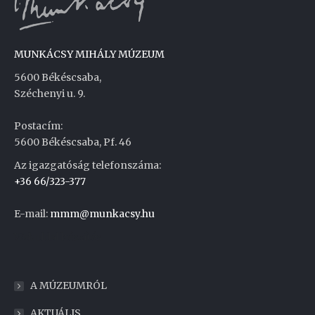
MUNKÁCSY MIHÁLY MÚZEUM
5600 Békéscsaba,
Széchenyi u. 9.
Postacím:
5600 Békéscsaba, Pf. 46
Az igazgatóság telefonszáma:
+36 66/323-377
E-mail:
mmm@munkacsy.hu
Weboldal készítés
A MÚZEUMRÓL
AKTUÁLIS