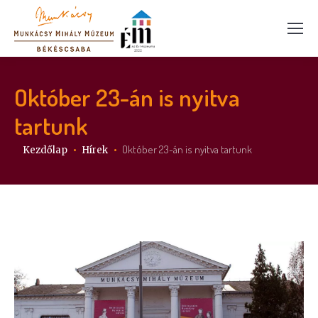
Október 23-án is nyitva
tartunk
Itt vagy:
Október 23-án is nyitva tartunk
Kezdőlap
Hírek