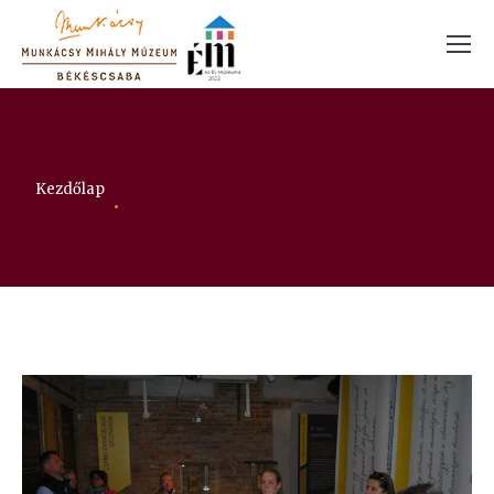
Itt vagy:
Kezdőlap