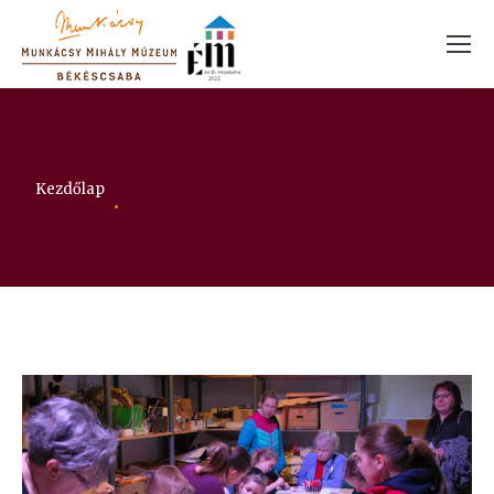
Itt vagy:
Kezdőlap