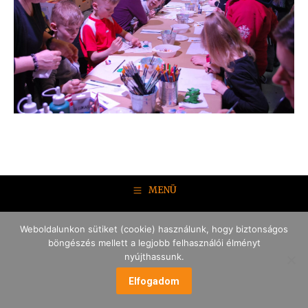
MENÜ
Weboldalunkon sütiket (cookie) használunk, hogy biztonságos
böngészés mellett a legjobb felhasználói élményt
nyújthassunk.
Elfogadom