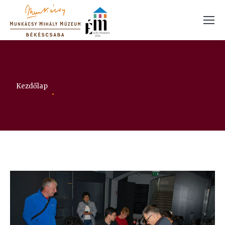
Itt vagy:
Kezdőlap