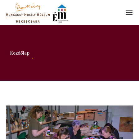
Itt vagy:
Kezdőlap