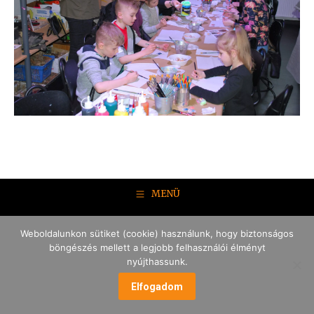
MENÜ
Weboldalunkon sütiket (cookie) használunk, hogy biztonságos
böngészés mellett a legjobb felhasználói élményt
nyújthassunk.
Elfogadom