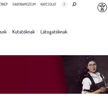
SEARCH:
ÉRKÉP
GABONAMÚZEUM
KAPCSOLAT
Facebook
page
opens
in
ások
Kutatóknak
Látogatóknak
new
window