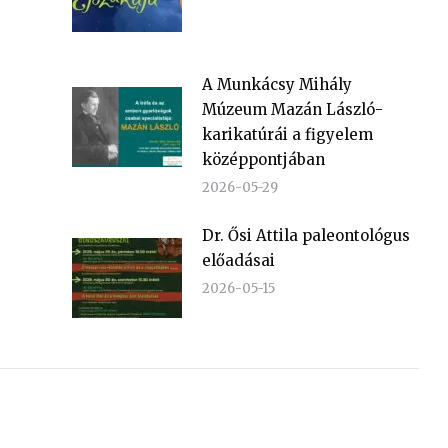
A Munkácsy Mihály
Múzeum Mazán László-
karikatúrái a figyelem
középpontjában
2026-05-29
Dr. Ősi Attila paleontológus
előadásai
2026-05-15