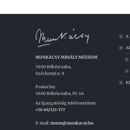
A
A
MUNKÁCSY MIHÁLY MÚZEUM
5600 Békéscsaba,
Széchenyi u. 9.
K
Postacím:
5600 Békéscsaba, Pf. 46
Az igazgatóság telefonszáma:
+36 66/323-377
E-mail:
mmm@munkacsy.hu