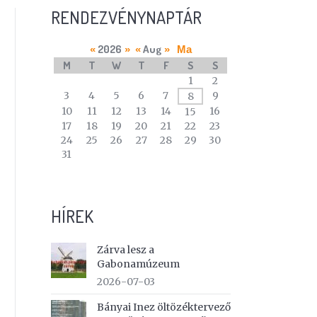
RENDEZVÉNYNAPTÁR
2026
Aug
«
»
«
»
Ma
M
T
W
T
F
S
S
A
1
2
calendar
3
4
5
6
7
9
8
of
10
11
12
13
14
16
15
events
17
18
19
20
21
22
23
24
25
26
27
28
29
30
31
HÍREK
Zárva lesz a
Gabonamúzeum
2026-07-03
Bányai Inez öltözéktervező