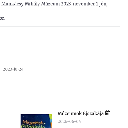
y a Munkácsy Mihály Múzeum 2023. november 1-jén,
or.
2023-10-24
Múzeumok Éjszakája
2026-06-04