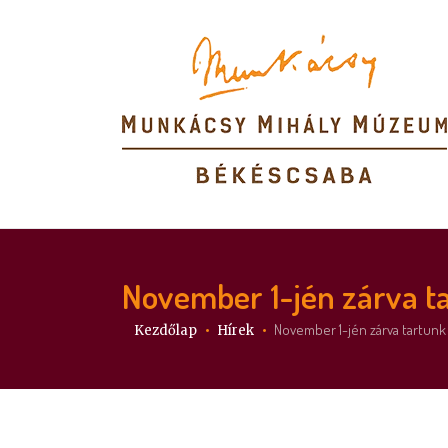
November 1-jén zárva t
Itt vagy:
November 1-jén zárva tartunk
Kezdőlap
Hírek