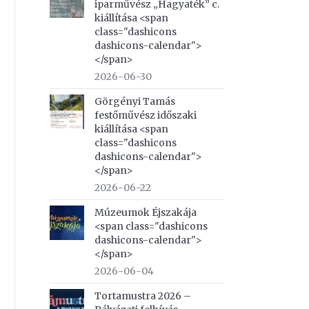
iparművész „Hagyaték” c.
kiállítása <span
class="dashicons
dashicons-calendar">
</span>
2026-06-30
Görgényi Tamás
festőművész időszaki
kiállítása <span
class="dashicons
dashicons-calendar">
</span>
2026-06-22
Múzeumok Éjszakája
<span class="dashicons
dashicons-calendar">
</span>
2026-06-04
Tortamustra 2026 –