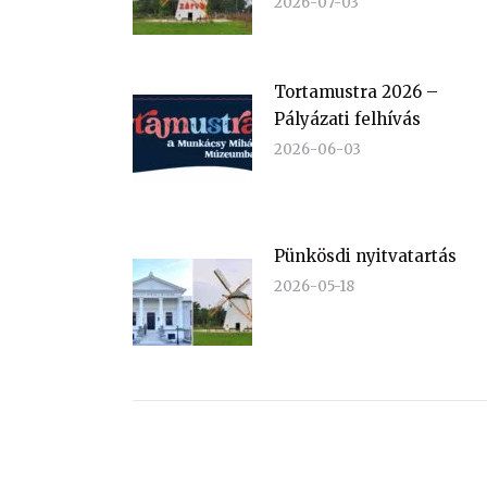
2026-07-03
Tortamustra 2026 –
Pályázati felhívás
2026-06-03
Pünkösdi nyitvatartás
2026-05-18