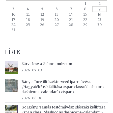
A
1
2
calendar
3
4
5
6
7
8
9
of
10
11
12
13
14
15
16
events
17
18
19
20
21
22
23
24
25
26
27
28
29
30
31
HÍREK
Zárva lesz a Gabonamúzeum
2026-07-03
Bányai Inez öltözéktervező iparművész
„Hagyaték” c. kiállítása <span class="dashicons
dashicons-calendar"></span>
2026-06-30
Görgényi Tamás festőművész időszaki kiállítása
<span class="dashicons dashicons-calendar">