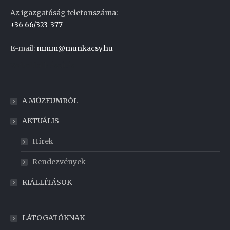
Az igazgatóság telefonszáma:
+36 66/323-377
E-mail:
mmm@munkacsy.hu
Weboldal készítés
A MÚZEUMRÓL
AKTUÁLIS
Hírek
Rendezvények
KIÁLLÍTÁSOK
LÁTOGATÓKNAK