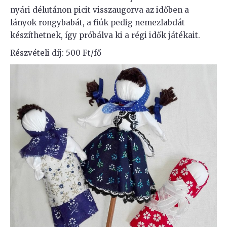
nyári délutánon picit visszaugorva az időben a
lányok rongybabát, a fiúk pedig nemezlabdát
készíthetnek, így próbálva ki a régi idők játékait.
Részvételi díj: 500 Ft/fő