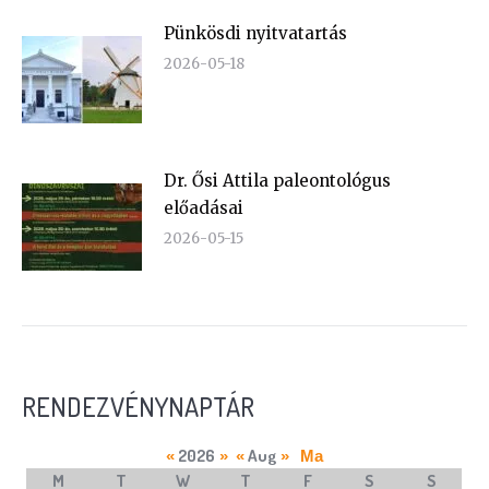
Pünkösdi nyitvatartás
2026-05-18
Dr. Ősi Attila paleontológus
előadásai
2026-05-15
RENDEZVÉNYNAPTÁR
2026
Aug
«
»
«
»
Ma
M
T
W
T
F
S
S