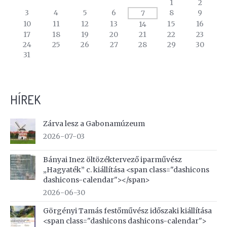
A
1
2
calendar
3
4
5
6
8
9
7
of
10
11
12
13
15
16
14
events
17
18
19
20
21
22
23
24
25
26
27
28
29
30
31
HÍREK
Zárva lesz a Gabonamúzeum
2026-07-03
Bányai Inez öltözéktervező iparművész
„Hagyaték” c. kiállítása <span class="dashicons
dashicons-calendar"></span>
2026-06-30
Görgényi Tamás festőművész időszaki kiállítása
<span class="dashicons dashicons-calendar">