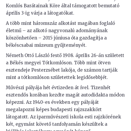
Komlós Barátainak Köre által támogatott bemutató
április 3-ig várja a látogatókat.
A több mint háromszáz alkotást magában foglaló
életmű – az alkotó nagyvonalú adományának
köszönhetően – 2015 júniusa óta gazdagítja a
békéscsabai múzeum gyűjteményét.
Németh Ottó László festő 1908. április 26-án született
a Békés megyei Tótkomlóson. Több mint ötven
esztendeje Pesterzsébet lakója, de számon tartják
mint a tótkomlóson születettek legidősebbjét.
Művészi pályája hét évtizeden át ível. Tizenhét
esztendős korában kezdte magát autodidakta módon
képezni. Az 1940-es években egy pályáját
megalapozni képes budapesti rajzszakkört
látogatott. Az iparművészeti iskola esti rajzkörének
két, egymást követő tanfolyamán készültek a