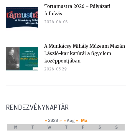
Tortamustra 2026 – Pályázati
felhívás
2026-06-03
A Munkácsy Mihály Múzeum Mazán
László-karikatúrái a figyelem
középpontjában
2026-05-29
RENDEZVÉNYNAPTÁR
2026
Aug
«
»
«
»
Ma
M
T
W
T
F
S
S