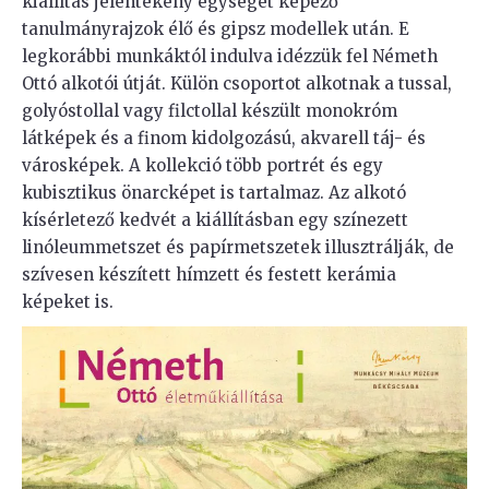
kiállítás jelentékeny egységét képező
tanulmányrajzok élő és gipsz modellek után. E
legkorábbi munkáktól indulva idézzük fel Németh
Ottó alkotói útját. Külön csoportot alkotnak a tussal,
golyóstollal vagy filctollal készült monokróm
látképek és a finom kidolgozású, akvarell táj- és
városképek. A kollekció több portrét és egy
kubisztikus önarcképet is tartalmaz. Az alkotó
kísérletező kedvét a kiállításban egy színezett
linóleummetszet és papírmetszetek illusztrálják, de
szívesen készített hímzett és festett kerámia
képeket is.