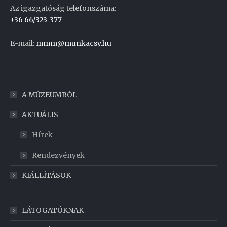
Az igazgatóság telefonszáma:
+36 66/323-377
E-mail:
mmm@munkacsy.hu
Weboldal készítés
A MÚZEUMRÓL
AKTUÁLIS
Hírek
Rendezvények
KIÁLLÍTÁSOK
LÁTOGATÓKNAK