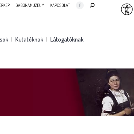
SEARCH:
ÉRKÉP
GABONAMÚZEUM
KAPCSOLAT
Facebook
page
opens
in
ások
Kutatóknak
Látogatóknak
new
window