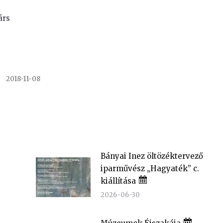
árs
2018-11-08
Bányai Inez öltözéktervező
iparművész „Hagyaték” c.
kiállítása
2026-06-30