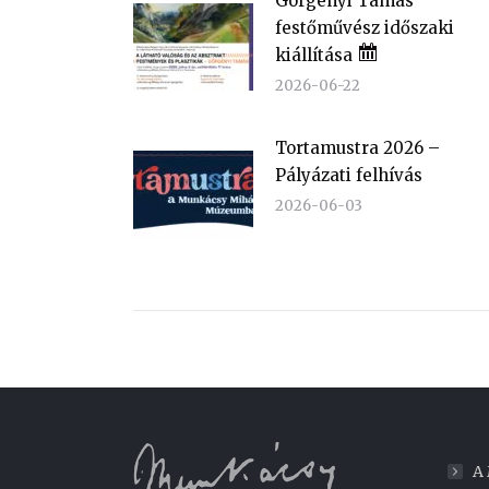
Görgényi Tamás
festőművész időszaki
kiállítása
2026-06-22
Tortamustra 2026 –
Pályázati felhívás
2026-06-03
A