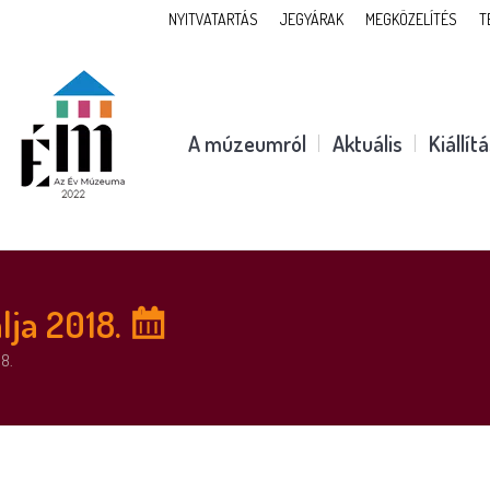
NYITVATARTÁS
JEGYÁRAK
MEGKÖZELÍTÉS
T
A múzeumról
Aktuális
Kiállít
lja 2018.
8.