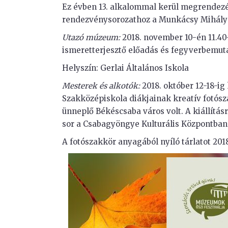
Ez évben 13. alkalommal kerül megrendezé
rendezvénysorozathoz a Munkácsy Mihály
Utazó múzeum:
2018. november 10-én 11.40
ismeretterjesztő előadás és fegyverbemuta
Helyszín: Gerlai Általános Iskola
Mesterek és alkotók:
2018. október 12-18-ig
Szakközépiskola diákjainak kreatív fotósz
ünneplő Békéscsaba város volt. A kiállítás
sor a Csabagyöngye Kulturális Központban
A fotószakkör anyagából nyíló tárlatot 201