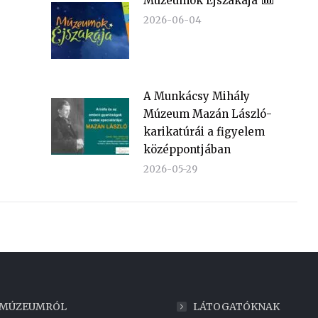
Múzeumok Éjszakája
2026-06-04
A Munkácsy Mihály
Múzeum Mazán László-
karikatúrái a figyelem
középpontjában
2026-05-29
 MÚZEUMRÓL
LÁTOGATÓKNAK