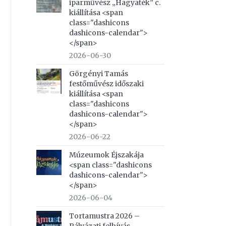
iparművész „Hagyaték” c.
kiállítása <span
class="dashicons
dashicons-calendar">
</span>
2026-06-30
Görgényi Tamás
festőművész időszaki
kiállítása <span
class="dashicons
dashicons-calendar">
</span>
2026-06-22
Múzeumok Éjszakája
<span class="dashicons
dashicons-calendar">
</span>
2026-06-04
Tortamustra 2026 –