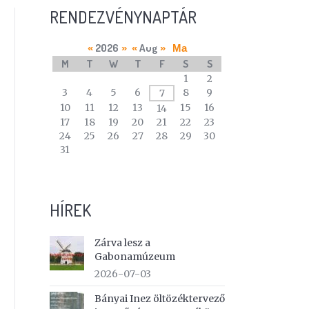
RENDEZVÉNYNAPTÁR
2026
Aug
«
»
«
»
Ma
M
T
W
T
F
S
S
A
1
2
calendar
3
4
5
6
8
9
7
of
10
11
12
13
15
16
14
events
17
18
19
20
21
22
23
24
25
26
27
28
29
30
31
HÍREK
Zárva lesz a
Gabonamúzeum
2026-07-03
Bányai Inez öltözéktervező