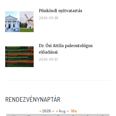
Pünkösdi nyitvatartás
2026-05-18
Dr. Ősi Attila paleontológus
előadásai
2026-05-15
RENDEZVÉNYNAPTÁR
2026
Aug
«
»
«
»
Ma