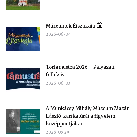
Múzeumok Éjszakája
2026-06-04
Tortamustra 2026 – Pályázati
felhívás
2026-06-03
A Munkácsy Mihály Múzeum Mazán
László-karikatúrái a figyelem
középpontjában
2026-05-29