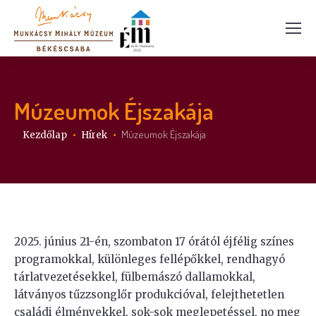
Múzeumok Éjszakája
Itt vagy:
Múzeumok Éjszakája
Kezdőlap
Hírek
2025. június 21-én, szombaton 17 órától éjfélig színes
programokkal, különleges fellépőkkel, rendhagyó
tárlatvezetésekkel, fülbemászó dallamokkal,
látványos tűzzsonglőr produkcióval, felejthetetlen
családi élményekkel, sok-sok meglepetéssel, no meg