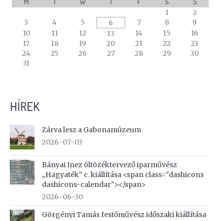
M
T
W
T
F
S
S
A
1
2
calendar
3
4
5
7
8
9
6
of
10
11
12
14
15
16
13
events
17
18
19
20
21
22
23
24
25
26
27
28
29
30
31
HÍREK
Zárva lesz a Gabonamúzeum
2026-07-03
Bányai Inez öltözéktervező iparművész
„Hagyaték” c. kiállítása <span class="dashicons
dashicons-calendar"></span>
2026-06-30
Görgényi Tamás festőművész időszaki kiállítása