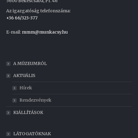
5600 Békéscsaba, Pf. 46
Az igazgatóság telefonszáma:
+36 66/323-377
E-mail:
mmm@munkacsy.hu
Weboldal készítés
A MÚZEUMRÓL
AKTUÁLIS
Hírek
Rendezvények
KIÁLLÍTÁSOK
LÁTOGATÓKNAK