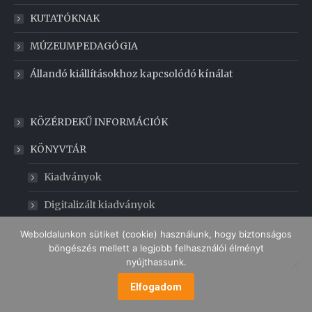
KUTATÓKNAK
MÚZEUMPEDAGÓGIA
Állandó kiállításokhoz kapcsolódó kínálat
KÖZÉRDEKŰ INFORMÁCIÓK
KÖNYVTÁR
Kiadványok
Digitalizált kiadványok
GABONAMÚZEUM
Weboldalunkon sütiket (cookie) használunk, hogy biztonságos
böngészés mellett a legjobb felhasználói élményt
nyújthassunk.
Elfogadom
MENÜ