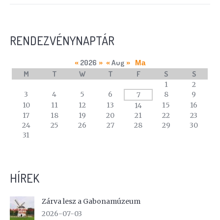
RENDEZVÉNYNAPTÁR
2026
Aug
«
»
«
»
Ma
M
T
W
T
F
S
S
A
1
2
calendar
3
4
5
6
8
9
7
of
10
11
12
13
15
16
14
events
17
18
19
20
21
22
23
24
25
26
27
28
29
30
31
HÍREK
Zárva lesz a Gabonamúzeum
2026-07-03