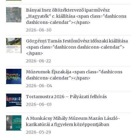
Bányai Inez öltözéktervező iparművész
„Hagyaték” c. kiállítása <span class="dashicons
dashicons-calendar"></span>
2026-06-30
Görgényi Tamás festőművész időszaki kiállítása
<span class="dashicons dashicons-calendar">
</span>
2026-06-22
Múzeumok Éjszakája <span class="dashicons
dashicons-calendar"></span>
2026-06-04
Tortamustra 2026 – Pályázati felhívás
2026-06-03
A Munkácsy Mihály Múzeum Mazán László-
karikatúrái a figyelem középpontjában
2026-05-29