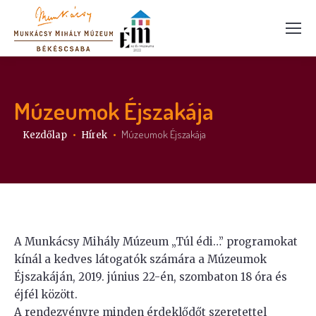
Múzeumok Éjszakája
Itt vagy:
Múzeumok Éjszakája
Kezdőlap
Hírek
A Munkácsy Mihály Múzeum „Túl édi…” programokat
kínál a kedves látogatók számára a Múzeumok
Éjszakáján, 2019. június 22-én, szombaton 18 óra és
éjfél között.
A rendezvényre minden érdeklődőt szeretettel