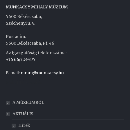
MUNKÁCSY MIHÁLY MÚZEUM
5600 Békéscsaba,
Széchenyi u. 9.
Postacím:
5600 Békéscsaba, Pf. 46
Az igazgatóság telefonszáma:
+36 66/323-377
E-mail:
mmm@munkacsy.hu
Weboldal készítés
A MÚZEUMRÓL
AKTUÁLIS
Hírek