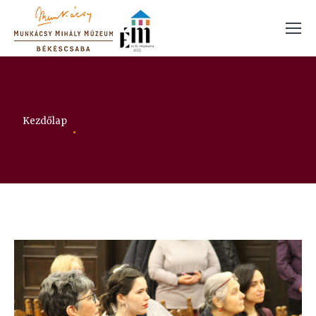
Itt vagy:
Kezdőlap