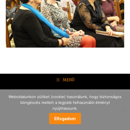
MENÜ
Weboldalunkon sütiket (cookie) használunk, hogy biztonságos
böngészés mellett a legjobb felhasználói élményt
nyújthassunk.
Elfogadom