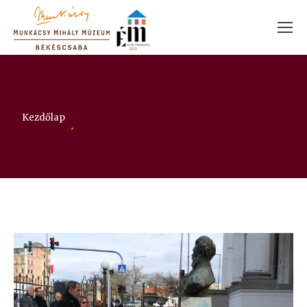
Itt vagy:
Kezdőlap