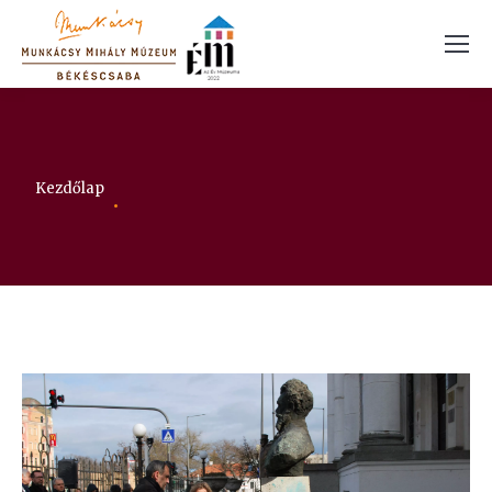
Itt vagy:
Kezdőlap