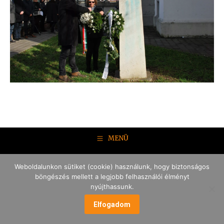
MENÜ
Weboldalunkon sütiket (cookie) használunk, hogy biztonságos
böngészés mellett a legjobb felhasználói élményt
nyújthassunk.
Elfogadom