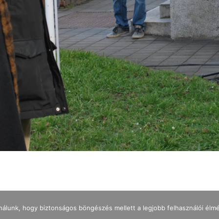
nálunk, hogy biztonságos böngészés mellett a legjobb felhasználói élm
IMPRESSZUM
ADATKEZELÉS
NYITVATARTÁS
JEGYÁRAK