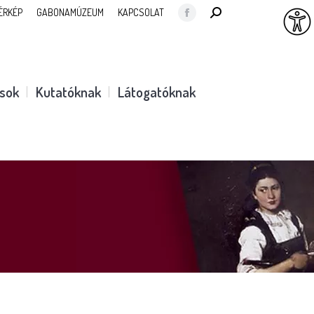
SEARCH:
ÉRKÉP
GABONAMÚZEUM
KAPCSOLAT
Facebook
page
opens
in
ások
Kutatóknak
Látogatóknak
new
window