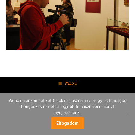
MENÜ
Weboldalunkon sütiket (cookie) használunk, hogy biztonságos
böngészés mellett a legjobb felhasználói élményt
nyújthassunk.
Elfogadom