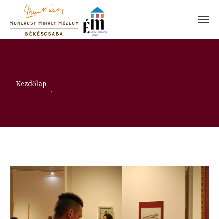
Itt vagy:
Kezdőlap