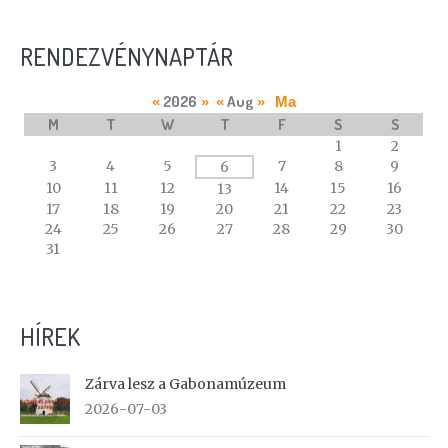
RENDEZVÉNYNAPTÁR
2026
Aug
«
»
«
»
Ma
M
T
W
T
F
S
S
A
1
2
calendar
3
4
5
7
8
9
6
of
10
11
12
14
15
16
13
events
17
18
19
20
21
22
23
24
25
26
27
28
29
30
31
HÍREK
Zárva lesz a Gabonamúzeum
2026-07-03