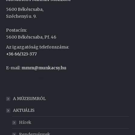
5600 Békéscsaba,
Széchenyi u. 9.
Postacím:
5600 Békéscsaba, Pf. 46
Az igazgatóság telefonszáma:
+36 66/323-377
E-mail:
mmm@munkacsy.hu
Weboldal készítés
A MÚZEUMRÓL
AKTUÁLIS
Hírek
Rendezvények