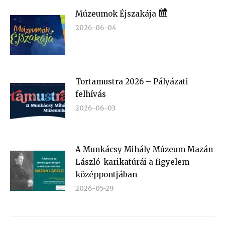
Múzeumok Éjszakája
2026-06-04
Tortamustra 2026 – Pályázati
felhívás
2026-06-03
A Munkácsy Mihály Múzeum Mazán
László-karikatúrái a figyelem
középpontjában
2026-05-29