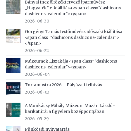
Bányai Inez öltözéktervező iparművész
„Hagyaték” c. kiállítása <span class="dashicons
dashicons-calendar"></span>
2026-06-30
Görgényi Tamás festőművész időszaki kiállítása
<span class="dashicons dashicons-calendar">
</span>
2026-06-22
Múzeumok Éjszakája <span class="dashicons
dashicons-calendar"></span>
2026-06-04
Tortamustra 2026 – Pályázati felhívás
2026-06-03
A Munkácsy Mihály Múzeum Mazán László-
karikatúrái a figyelem középpontjában
2026-05-29
Pünkösdi nyitvatartás