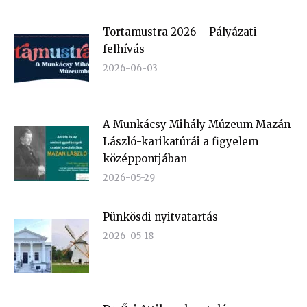
Tortamustra 2026 – Pályázati
felhívás
2026-06-03
A Munkácsy Mihály Múzeum Mazán
László-karikatúrái a figyelem
középpontjában
2026-05-29
Pünkösdi nyitvatartás
2026-05-18