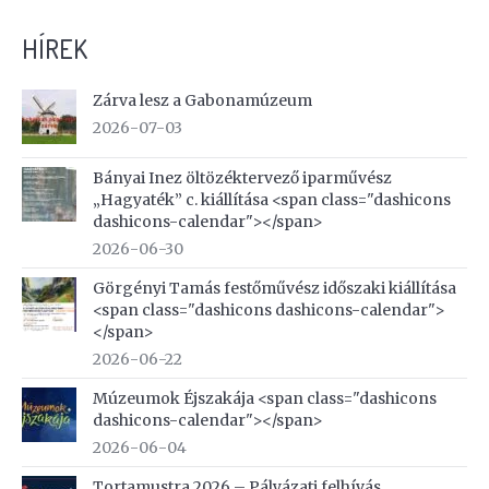
HÍREK
Zárva lesz a Gabonamúzeum
2026-07-03
Bányai Inez öltözéktervező iparművész
„Hagyaték” c. kiállítása <span class="dashicons
dashicons-calendar"></span>
2026-06-30
Görgényi Tamás festőművész időszaki kiállítása
<span class="dashicons dashicons-calendar">
</span>
2026-06-22
Múzeumok Éjszakája <span class="dashicons
dashicons-calendar"></span>
2026-06-04
Tortamustra 2026 – Pályázati felhívás