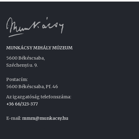
MUNKÁCSY MIHÁLY MÚZEUM
5600 Békéscsaba,
Széchenyi u. 9.
Postacím:
5600 Békéscsaba, Pf. 46
Az igazgatóság telefonszáma:
+36 66/323-377
E-mail:
mmm@munkacsy.hu
Weboldal készítés