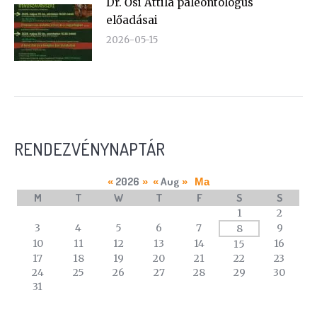
Dr. Ősi Attila paleontológus
előadásai
2026-05-15
RENDEZVÉNYNAPTÁR
2026
Aug
«
»
«
»
Ma
M
T
W
T
F
S
S
A
1
2
calendar
3
4
5
6
7
9
8
of
10
11
12
13
14
16
15
events
17
18
19
20
21
22
23
24
25
26
27
28
29
30
31