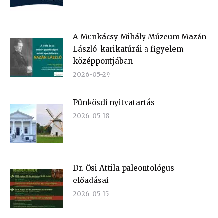
A Munkácsy Mihály Múzeum Mazán
László-karikatúrái a figyelem
középpontjában
2026-05-29
Pünkösdi nyitvatartás
2026-05-18
Dr. Ősi Attila paleontológus
előadásai
2026-05-15