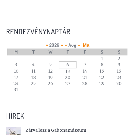
RENDEZVÉNYNAPTÁR
2026
Aug
«
»
«
»
Ma
M
T
W
T
F
S
S
A
1
2
calendar
3
4
5
7
8
9
6
of
10
11
12
14
15
16
13
events
17
18
19
20
21
22
23
24
25
26
27
28
29
30
31
HÍREK
Zárva lesz a Gabonamúzeum