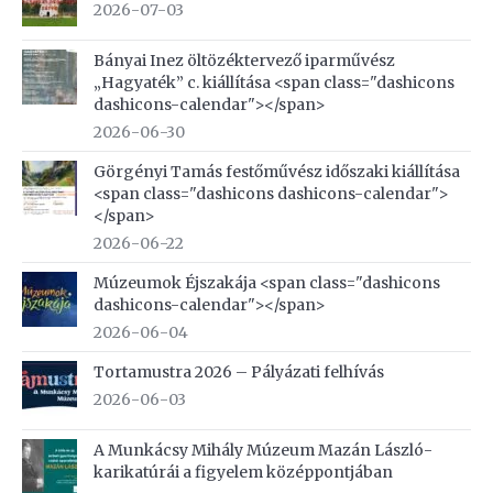
2026-07-03
Bányai Inez öltözéktervező iparművész
„Hagyaték” c. kiállítása <span class="dashicons
dashicons-calendar"></span>
2026-06-30
Görgényi Tamás festőművész időszaki kiállítása
<span class="dashicons dashicons-calendar">
</span>
2026-06-22
Múzeumok Éjszakája <span class="dashicons
dashicons-calendar"></span>
2026-06-04
Tortamustra 2026 – Pályázati felhívás
2026-06-03
A Munkácsy Mihály Múzeum Mazán László-
karikatúrái a figyelem középpontjában