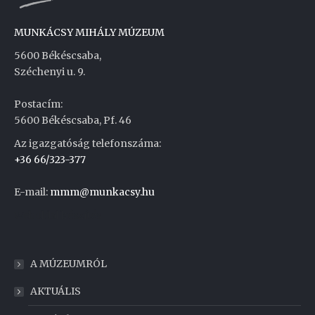
MUNKÁCSY MIHÁLY MÚZEUM
5600 Békéscsaba,
Széchenyi u. 9.
Postacím:
5600 Békéscsaba, Pf. 46
Az igazgatóság telefonszáma:
+36 66/323-377
E-mail:
mmm@munkacsy.hu
Weboldal készítés
A MÚZEUMRÓL
AKTUÁLIS