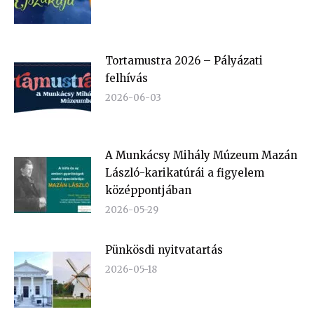
Tortamustra 2026 – Pályázati
felhívás
2026-06-03
A Munkácsy Mihály Múzeum Mazán
László-karikatúrái a figyelem
középpontjában
2026-05-29
Pünkösdi nyitvatartás
2026-05-18