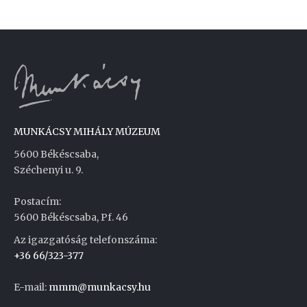
MUNKÁCSY MIHÁLY MÚZEUM
5600 Békéscsaba,
Széchenyi u. 9.
Postacím:
5600 Békéscsaba, Pf. 46
Az igazgatóság telefonszáma:
+36 66/323-377
E-mail:
mmm@munkacsy.hu