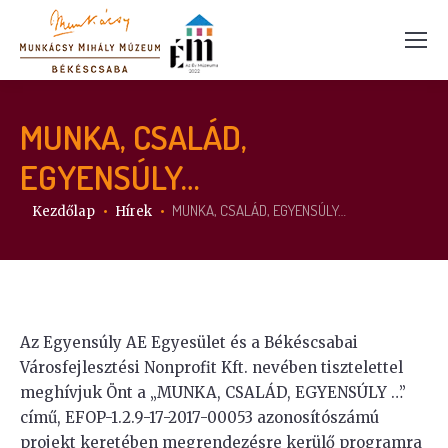
MUNKA, CSALÁD,
EGYENSÚLY…
Itt vagy:
MUNKA, CSALÁD, EGYENSÚLY…
Kezdőlap
Hírek
Az Egyensúly AE Egyesület és a Békéscsabai
Városfejlesztési Nonprofit Kft. nevében tisztelettel
meghívjuk Önt a „MUNKA, CSALÁD, EGYENSÚLY …”
című, EFOP-1.2.9-17-2017-00053 azonosítószámú
projekt keretében megrendezésre kerülő programra