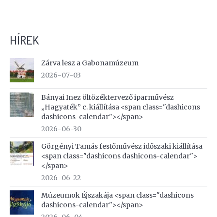
HÍREK
Zárva lesz a Gabonamúzeum
2026-07-03
Bányai Inez öltözéktervező iparművész
„Hagyaték” c. kiállítása <span class="dashicons
dashicons-calendar"></span>
2026-06-30
Görgényi Tamás festőművész időszaki kiállítása
<span class="dashicons dashicons-calendar">
</span>
2026-06-22
Múzeumok Éjszakája <span class="dashicons
dashicons-calendar"></span>