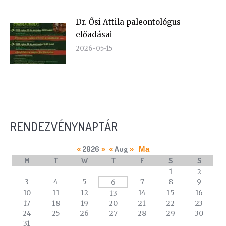
Dr. Ősi Attila paleontológus
előadásai
2026-05-15
RENDEZVÉNYNAPTÁR
2026
Aug
«
»
«
»
Ma
M
T
W
T
F
S
S
A
1
2
calendar
3
4
5
7
8
9
6
of
10
11
12
14
15
16
13
events
17
18
19
20
21
22
23
24
25
26
27
28
29
30
31