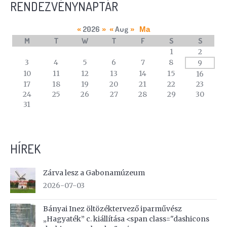
RENDEZVÉNYNAPTÁR
2026
Aug
«
»
«
»
Ma
M
T
W
T
F
S
S
A
1
2
calendar
3
4
5
6
7
8
9
of
10
11
12
13
14
15
16
events
17
18
19
20
21
22
23
24
25
26
27
28
29
30
31
HÍREK
Zárva lesz a Gabonamúzeum
2026-07-03
Bányai Inez öltözéktervező iparművész
„Hagyaték” c. kiállítása <span class="dashicons