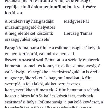
előadást
, majd
18 órától
a rendező
Menaságra
repülj… című dokumentumfilmjének vetítésére
kerül sor
.
A rendezvény házigazdája: Medgyesi Pál
múzeumigazgató-helyettes
A megjelenteket köszönti: Herczeg Tamás
országgyűlési képviselő
Faragó Annamária filmje a csíkmenasági székelyek
emberi tartásáról, valamint a nemzeti
összetartozásról szól. Bemutatja a székely emberek
humorát, örömeit és könnyeit, akik az anyaországtól
való elszigeteltségükben és elzártságukban is őrzik
magyar gyökereiket és hagyományaikat. A film
szereplői a falu lakói, akiket természetes
környezetükben filmeztek. A film bemutatja többek
között a híres kürtős kalács készítését, melynek
származási helye Csíkmenaság, a patkoló kovácsot, a