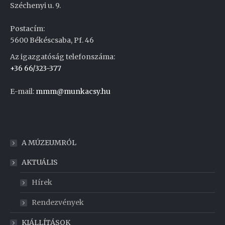
Széchenyi u. 9.
Postacím:
5600 Békéscsaba, Pf. 46
Az igazgatóság telefonszáma:
+36 66/323-377
E-mail:
mmm@munkacsy.hu
Weboldal készítés
A MÚZEUMRÓL
AKTUÁLIS
Hírek
Rendezvények
KIÁLLÍTÁSOK