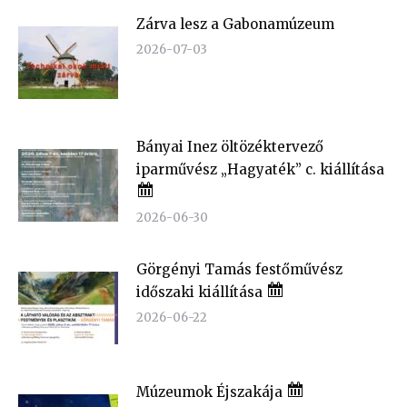
Zárva lesz a Gabonamúzeum
2026-07-03
Bányai Inez öltözéktervező
iparművész „Hagyaték” c. kiállítása
2026-06-30
Görgényi Tamás festőművész
időszaki kiállítása
2026-06-22
Múzeumok Éjszakája