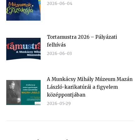
2026-06-04
Tortamustra 2026 – Pályázati
felhívás
2026-06-03
A Munkácsy Mihály Múzeum Mazán
László-karikatúrái a figyelem
középpontjában
2026-05-29