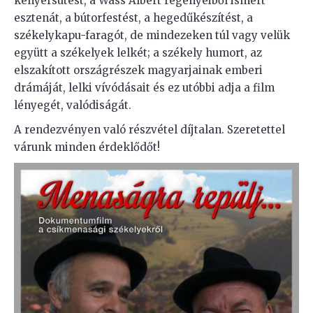
kenyérsütést, a Wass Albert regényeiből ismert
esztenát, a bútorfestést, a hegedűkészítést, a
székelykapu-faragót, de mindezeken túl vagy velük
együtt a székelyek lelkét; a székely humort, az
elszakított országrészek magyarjainak emberi
drámáját, lelki vívódásait és ez utóbbi adja a film
lényegét, valódiságát.
A rendezvényen való részvétel díjtalan. Szeretettel
várunk minden érdeklődőt!