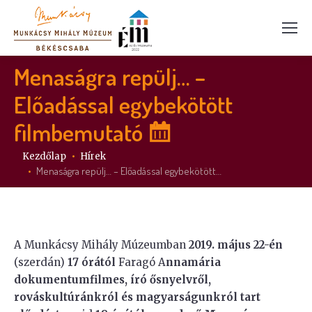
Menaságra repülj… –
Előadással egybekötött
filmbemutató
Itt vagy:
Kezdőlap
Hírek
Menaságra repülj… – Előadással egybekötött…
A Munkácsy Mihály Múzeumban
2019. május 22-én
(szerdán)
17 órától
Faragó A
nnamária
dokumentumfilmes, író ősnyelvről,
rováskultúránkról és magyarságunkról tart