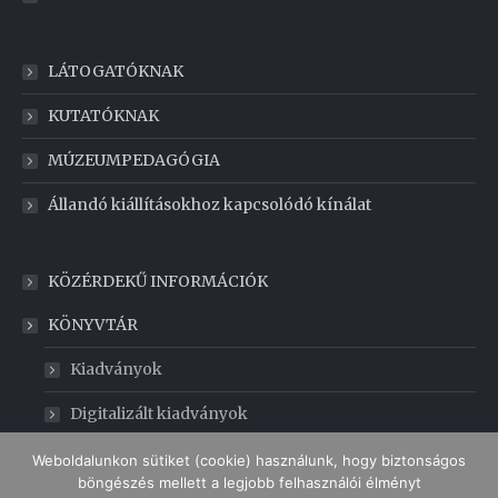
LÁTOGATÓKNAK
KUTATÓKNAK
MÚZEUMPEDAGÓGIA
Állandó kiállításokhoz kapcsolódó kínálat
KÖZÉRDEKŰ INFORMÁCIÓK
KÖNYVTÁR
Kiadványok
Digitalizált kiadványok
GABONAMÚZEUM
Weboldalunkon sütiket (cookie) használunk, hogy biztonságos
böngészés mellett a legjobb felhasználói élményt