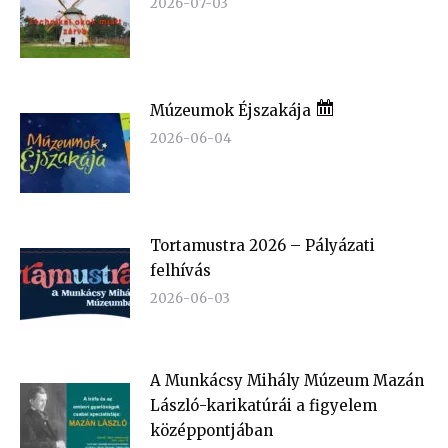
2026-07-03
Múzeumok Éjszakája
2026-06-04
Tortamustra 2026 – Pályázati
felhívás
2026-06-03
A Munkácsy Mihály Múzeum Mazán
László-karikatúrái a figyelem
középpontjában