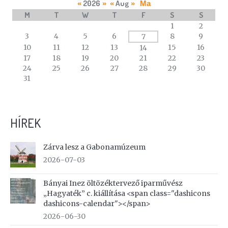
2026
Aug
«
»
«
»
Ma
M
T
W
T
F
S
S
A
1
2
calendar
3
4
5
6
8
9
7
of
10
11
12
13
15
16
14
events
17
18
19
20
21
22
23
24
25
26
27
28
29
30
31
HÍREK
Zárva lesz a Gabonamúzeum
2026-07-03
Bányai Inez öltözéktervező iparművész
„Hagyaték” c. kiállítása <span class="dashicons
dashicons-calendar"></span>
2026-06-30