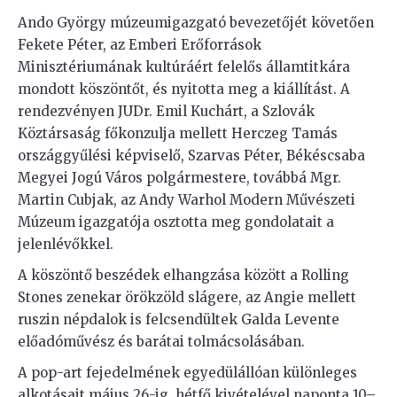
Ando György múzeumigazgató bevezetőjét követően
Fekete Péter, az Emberi Erőforrások
Minisztériumának kultúráért felelős államtitkára
mondott köszöntőt, és nyitotta meg a kiállítást. A
rendezvényen JUDr. Emil Kuchárt, a Szlovák
Köztársaság főkonzulja mellett Herczeg Tamás
országgyűlési képviselő, Szarvas Péter, Békéscsaba
Megyei Jogú Város polgármestere, továbbá Mgr.
Martin Cubjak, az Andy Warhol Modern Művészeti
Múzeum igazgatója osztotta meg gondolatait a
jelenlévőkkel.
A köszöntő beszédek elhangzása között a Rolling
Stones zenekar örökzöld slágere, az Angie mellett
ruszin népdalok is felcsendültek Galda Levente
előadóművész és barátai tolmácsolásában.
A pop-art fejedelmének egyedülállóan különleges
alkotásait május 26-ig, hétfő kivételével naponta 10–