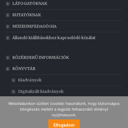
LÁTOGATÓKNAK
KUTATÓKNAK
MÚZEUMPEDAGÓGIA
Állandó kiállításokhoz kapcsolódó kínálat
KÖZÉRDEKŰ INFORMÁCIÓK
KÖNYVTÁR
Kiadványok
Digitalizált kiadványok
GABONAMÚZEUM
Weboldalunkon sütiket (cookie) használunk, hogy biztonságos
böngészés mellett a legjobb felhasználói élményt
nyújthassunk.
Elfogadom
MENÜ