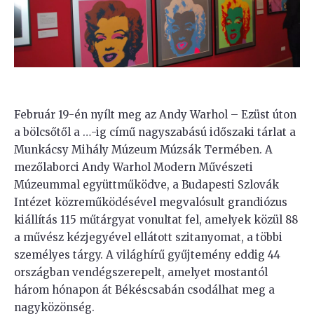
Február 19-én nyílt meg az Andy Warhol – Ezüst úton
a bölcsőtől a …-ig című nagyszabású időszaki tárlat a
Munkácsy Mihály Múzeum Múzsák Termében. A
mezőlaborci Andy Warhol Modern Művészeti
Múzeummal együttműködve, a Budapesti Szlovák
Intézet közreműködésével megvalósult grandiózus
kiállítás 115 műtárgyat vonultat fel, amelyek közül 88
a művész kézjegyével ellátott szitanyomat, a többi
személyes tárgy. A világhírű gyűjtemény eddig 44
országban vendégszerepelt, amelyet mostantól
három hónapon át Békéscsabán csodálhat meg a
nagyközönség.