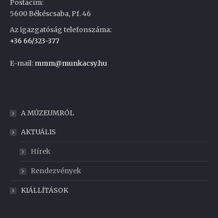
Postacím:
5600 Békéscsaba, Pf. 46
Az igazgatóság telefonszáma:
+36 66/323-377
E-mail:
mmm@munkacsy.hu
Weboldal készítés
A MÚZEUMRÓL
AKTUÁLIS
Hírek
Rendezvények
KIÁLLÍTÁSOK