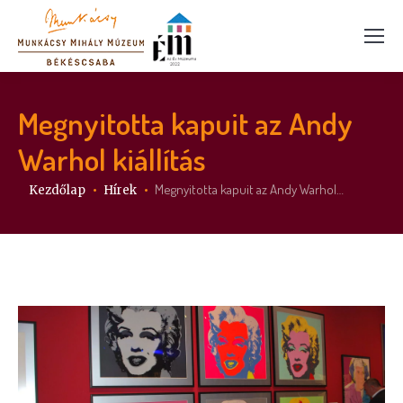
Megnyitotta kapuit az Andy
Warhol kiállítás
Itt vagy:
Megnyitotta kapuit az Andy Warhol…
Kezdőlap
Hírek