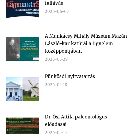
felhívás
2026-06-03
A Munkácsy Mihály Múzeum Mazán
László-karikatúrái a figyelem
középpontjában
2026-05-29
Pünkösdi nyitvatartás
2026-05-18
Dr. Ősi Attila paleontológus
előadásai
2026-05-15