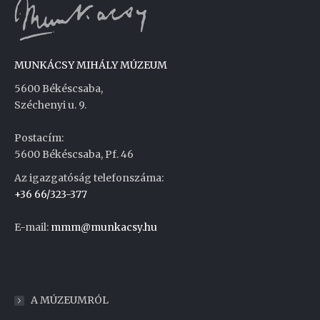
MUNKÁCSY MIHÁLY MÚZEUM
5600 Békéscsaba,
Széchenyi u. 9.
Postacím:
5600 Békéscsaba, Pf. 46
Az igazgatóság telefonszáma:
+36 66/323-377
E-mail:
mmm@munkacsy.hu
Weboldal készítés
A MÚZEUMRÓL