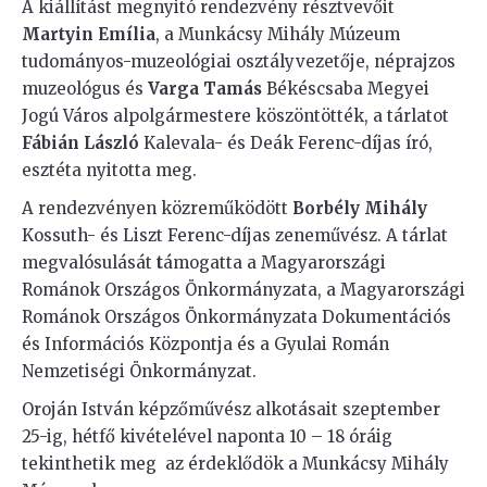
A kiállítást megnyitó rendezvény résztvevőit
Martyin Emília
, a Munkácsy Mihály Múzeum
tudományos-muzeológiai osztályvezetője, néprajzos
muzeológus és
Varga Tamás
Békéscsaba Megyei
Jogú Város alpolgármestere köszöntötték, a tárlatot
Fábián László
Kalevala- és Deák Ferenc-díjas író,
esztéta nyitotta meg.
A rendezvényen közreműködött
Borbély Mihály
Kossuth- és Liszt Ferenc-díjas zeneművész. A tárlat
megvalósulását
t
ámogatta a Magyarországi
Románok Országos Önkormányzata, a Magyarországi
Románok Országos Önkormányzata Dokumentációs
és Információs Központja és a Gyulai Román
Nemzetiségi Önkormányzat.
Oroján István képzőművész alkotásait szeptember
25-ig, hétfő kivételével naponta 10 – 18 óráig
tekinthetik meg az érdeklődök a Munkácsy Mihály