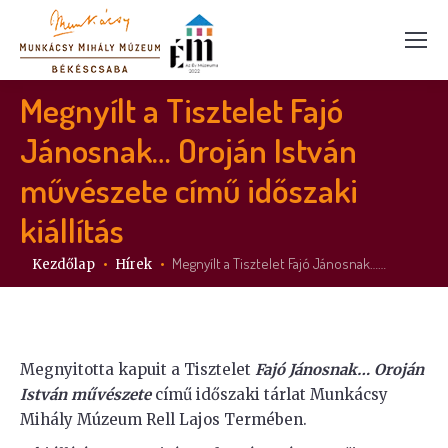
Megnyílt a Tisztelet Fajó
Jánosnak… Oroján István
művészete című időszaki
kiállítás
Itt vagy:
Megnyílt a Tisztelet Fajó Jánosnak……
Kezdőlap
Hírek
Megnyitotta kapuit a Tisztelet
Fajó Jánosnak… Oroján
István művészete
című időszaki tárlat Munkácsy
Mihály Múzeum Rell Lajos Termében.