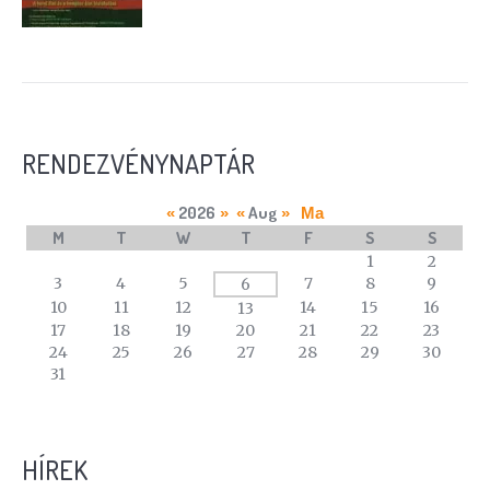
RENDEZVÉNYNAPTÁR
2026
Aug
«
»
«
»
Ma
M
T
W
T
F
S
S
A
1
2
calendar
3
4
5
7
8
9
6
of
10
11
12
14
15
16
13
events
17
18
19
20
21
22
23
24
25
26
27
28
29
30
31
HÍREK