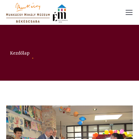
Itt vagy:
Kezdőlap