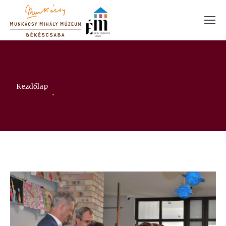
Itt vagy:
Kezdőlap