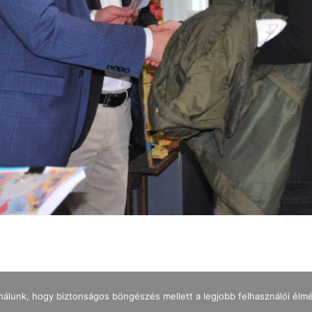
nálunk, hogy biztonságos böngészés mellett a legjobb felhasználói élm
IMPRESSZUM
ADATKEZELÉS
NYITVATARTÁS
JEGYÁRAK