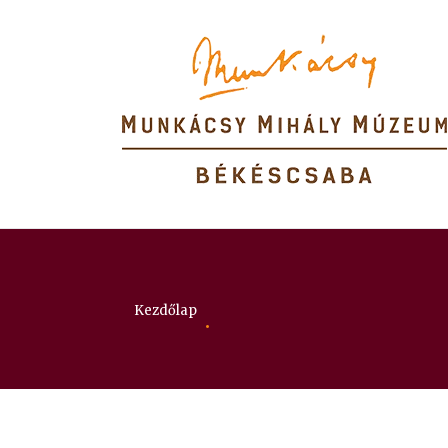
Itt vagy:
Kezdőlap