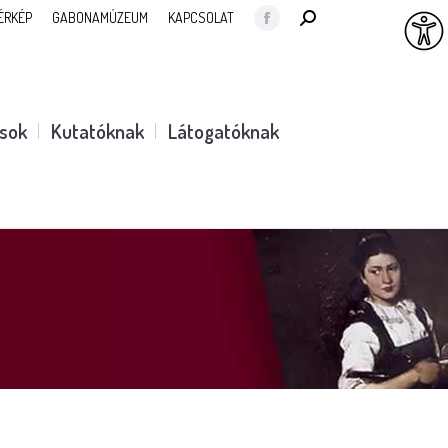
SEARCH:
ÉRKÉP
GABONAMÚZEUM
KAPCSOLAT
Facebook
page
opens
in
ások
Kutatóknak
Látogatóknak
new
window