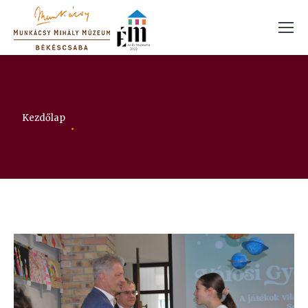
Itt vagy:
Kezdőlap