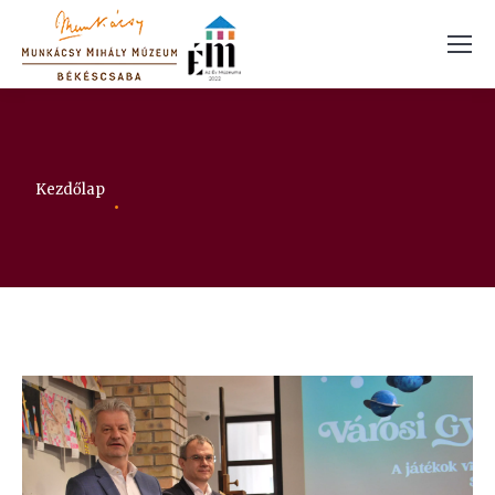
Itt vagy:
Kezdőlap