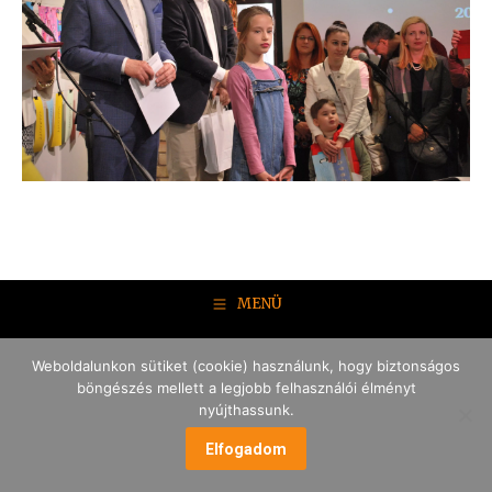
MENÜ
Weboldalunkon sütiket (cookie) használunk, hogy biztonságos
böngészés mellett a legjobb felhasználói élményt
nyújthassunk.
Elfogadom