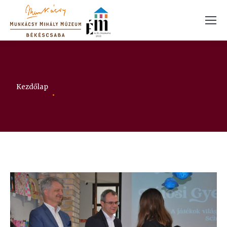
Itt vagy:
Kezdőlap