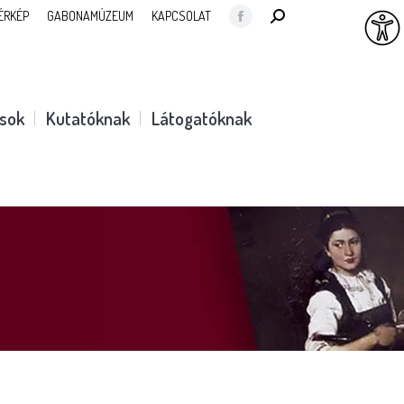
SEARCH:
ÉRKÉP
GABONAMÚZEUM
KAPCSOLAT
Facebook
page
opens
in
ások
Kutatóknak
Látogatóknak
new
window