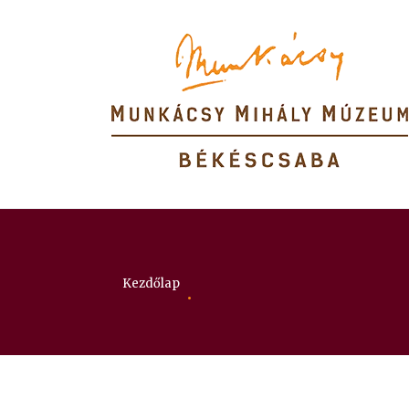
Itt vagy:
Kezdőlap