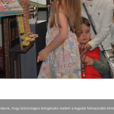
nálunk, hogy biztonságos böngészés mellett a legjobb felhasználói élm
IMPRESSZUM
ADATKEZELÉS
NYITVATARTÁS
JEGYÁRAK