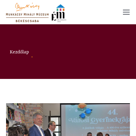
Itt vagy:
Kezdőlap