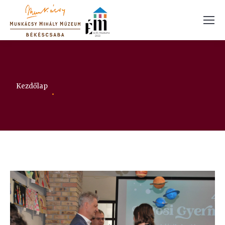
Itt vagy:
Kezdőlap