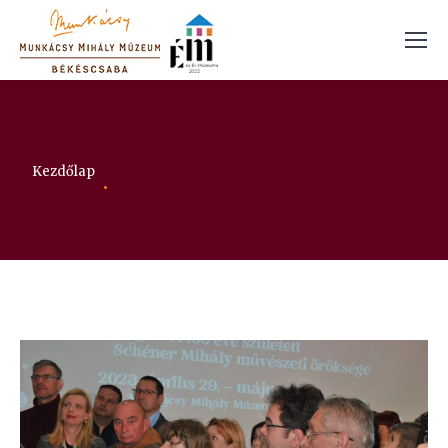
Itt vagy:
Kezdőlap