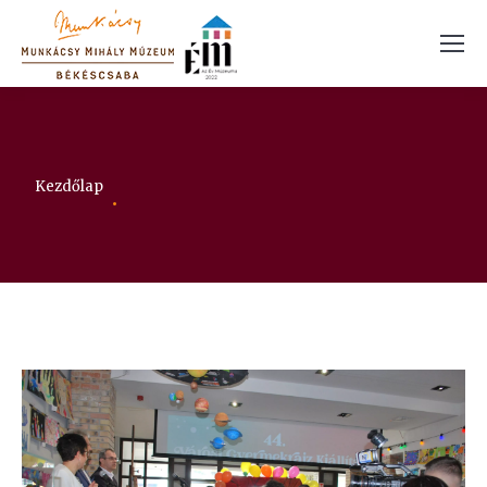
Itt vagy:
Kezdőlap