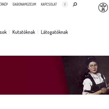
SEARCH:
ÉRKÉP
GABONAMÚZEUM
KAPCSOLAT
Facebook
page
opens
in
ások
Kutatóknak
Látogatóknak
new
window