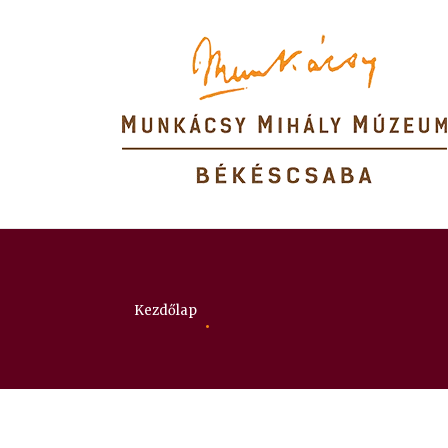
Itt vagy:
Kezdőlap