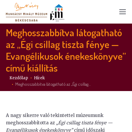
Meghosszabbítva látogatható
az „Égi csillag tiszta fénye —
Evangélikusok énekeskönyve”
című kiállítás
Itt vagy:
Kezdőlap
Hírek
Meghosszabbítva látogatható az „Égi csillag…
A nagy sikerre való tekintettel múzeumunk
meghosszabbította az
„Égi csillag tiszta fénye —
Evangélikusok énekeskönyve”
című időszaki