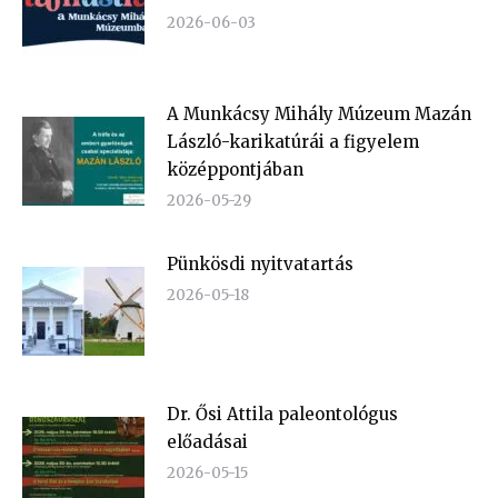
2026-06-03
A Munkácsy Mihály Múzeum Mazán
László-karikatúrái a figyelem
középpontjában
2026-05-29
Pünkösdi nyitvatartás
2026-05-18
Dr. Ősi Attila paleontológus
előadásai
2026-05-15