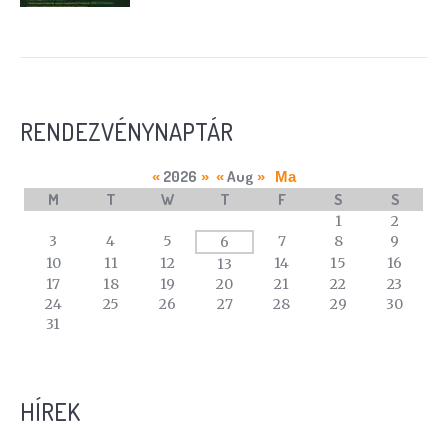
RENDEZVÉNYNAPTÁR
2026
Aug
«
»
«
»
Ma
M
T
W
T
F
S
S
A
1
2
calendar
3
4
5
7
8
9
6
of
10
11
12
14
15
16
13
events
17
18
19
20
21
22
23
24
25
26
27
28
29
30
31
HÍREK