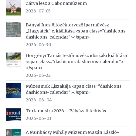
Zárva lesz a Gabonamúzeum
2026-07-03
Bányai Inez öltözéktervező iparművész
„Hagyaték” c. kiállítása <span class="dashicons
dashicons-calendar"></span>
2026-06-30
Görgényi Tamás festőművész időszaki kiállítása
<span class="dashicons dashicons-calendar">
</span>
2026-06-22
Múzeumok Éjszakája <span class="dashicons
dashicons-calendar"></span>
2026-06-04
Tortamustra 2026 – Pályázati felhívás
2026-06-03
A Munkácsy Mihály Múzeum Mazán László-