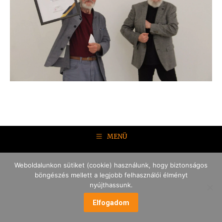
MENÜ
Weboldalunkon sütiket (cookie) használunk, hogy biztonságos
böngészés mellett a legjobb felhasználói élményt
nyújthassunk.
Elfogadom